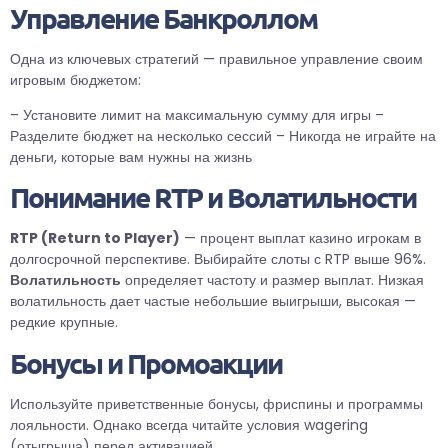
Управление Банкроллом
Одна из ключевых стратегий — правильное управление своим
игровым бюджетом:
– Установите лимит на максимальную сумму для игры –
Разделите бюджет на несколько сессий – Никогда не играйте на
деньги, которые вам нужны на жизнь
Понимание RTP и Волатильности
RTP (Return to Player)
— процент выплат казино игрокам в
долгосрочной перспективе. Выбирайте слоты с RTP выше 96%.
Волатильность
определяет частоту и размер выплат. Низкая
волатильность дает частые небольшие выигрыши, высокая —
редкие крупные.
Бонусы и Промоакции
Используйте приветственные бонусы, фриспины и программы
лояльности. Однако всегда читайте условия wagering
(отыгрыша) перед активацией.