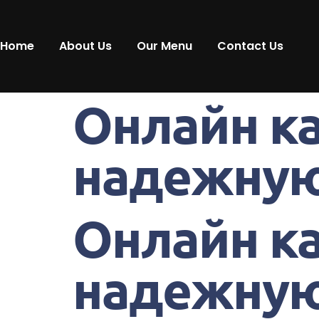
Home
About Us
Our Menu
Contact Us
Онлайн ка
надежную
Онлайн ка
надежную