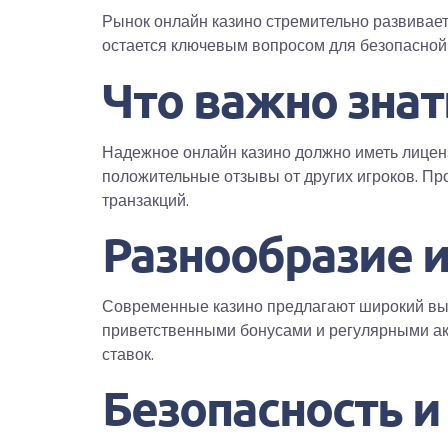
Рынок онлайн казино стремительно развивае
остается ключевым вопросом для безопасной
Что важно знат
Надежное онлайн казино должно иметь лиценз
положительные отзывы от других игроков. 
транзакций.
Разнообразие и
Современные казино предлагают широкий выб
приветственными бонусами и регулярными ак
ставок.
Безопасность 