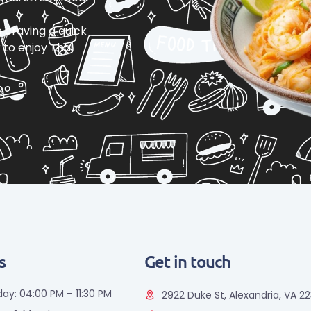
 craving a quick
 to enjoy Thai
s
Get in touch
ay: 04:00 PM – 11:30 PM
2922 Duke St, Alexandria, VA 2