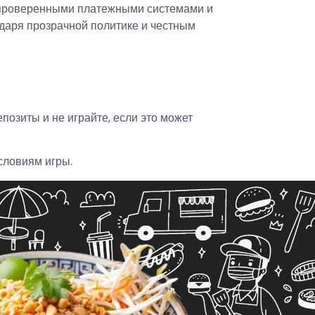
с проверенными платежными системами и
одаря прозрачной политике и честным
позиты и не играйте, если это может
словиям игры.