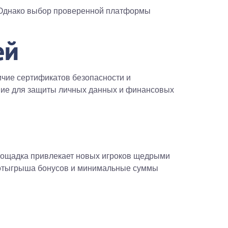
. Однако выбор проверенной платформы
ей
ичие сертификатов безопасности и
ние для защиты личных данных и финансовых
лощадка привлекает новых игроков щедрыми
 отыгрыша бонусов и минимальные суммы