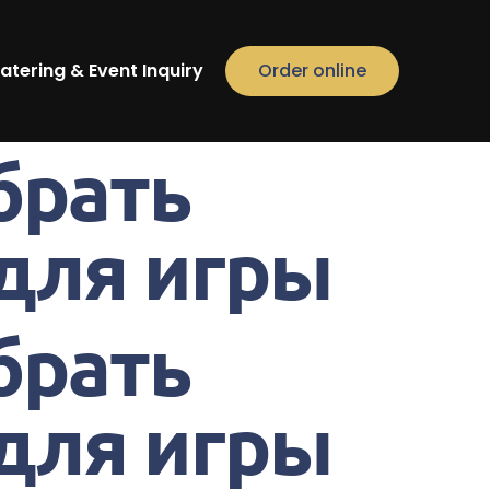
atering & Event Inquiry
Order online
брать
для игры
брать
для игры