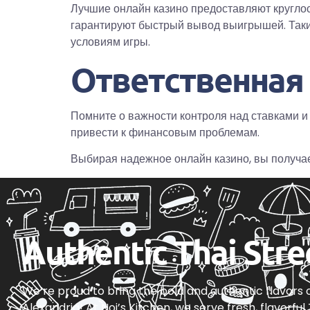
Лучшие онлайн казино предоставляют кругло
гарантируют быстрый вывод выигрышей. Таки
условиям игры.
Ответственная
Помните о важности контроля над ставками и 
привести к финансовым проблемам.
Выбирая надежное онлайн казино, вы получае
Authentic Thai Str
We’re proud to bring the bold and authentic flavors o
Alexandria! At Noi’s Kitchen, we serve fresh, flavorful