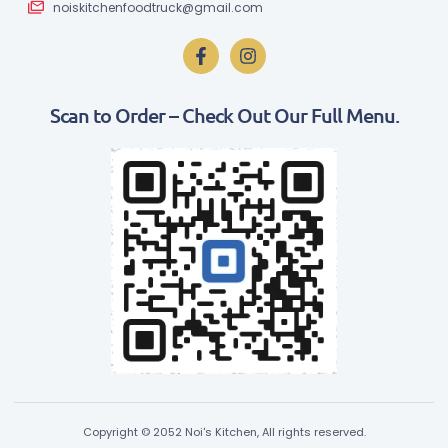
noiskitchenfoodtruck@gmail.com
Scan to Order – Check Out Our Full Menu.
Copyright © 2052 Noi's Kitchen, All rights reserved.