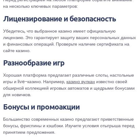
на несколько ключевых параметров:
Лицензирование и безопасность
Убедитесь, что выбранное казино имеет официальную
лицензию. Это гарантирует защиту ваших персональных данных
и финансовых операций. Проверьте наличие сертификата на
сайте казино.
Разнообразие игр
Хорошая платформа предлагает различные слоты, настольные
игры и live-казино. Например,
казино вулкан
известно своей
обширной коллекцией игровых автоматов и щедрыми бонусами
для новичков.
Бонусы и промоакции
Большинство современных казино предлагают приветственные
бонусы, фриспины и кэшбэки. Изучите условия отыгрыша перед
принятием предложения.