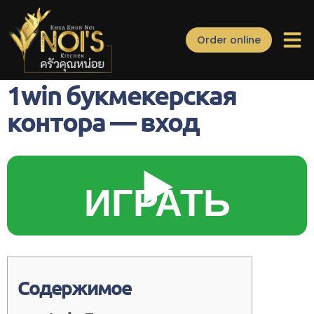
1win букмекерская
Order online
контора вход.7550
Catering/Event
1win букмекерская
контора — вход
▶️
ИГРАТЬ
Содержимое