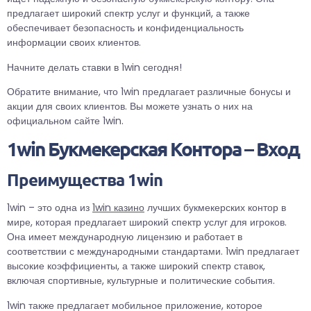
предлагает широкий спектр услуг и функций, а также
обеспечивает безопасность и конфиденциальность
информации своих клиентов.
Начните делать ставки в 1win сегодня!
Обратите внимание, что 1win предлагает различные бонусы и
акции для своих клиентов. Вы можете узнать о них на
официальном сайте 1win.
1win Букмекерская Контора – Вход
Преимущества 1win
1win – это одна из
1win казино
лучших букмекерских контор в
мире, которая предлагает широкий спектр услуг для игроков.
Она имеет международную лицензию и работает в
соответствии с международными стандартами. 1win предлагает
высокие коэффициенты, а также широкий спектр ставок,
включая спортивные, культурные и политические события.
1win также предлагает мобильное приложение, которое