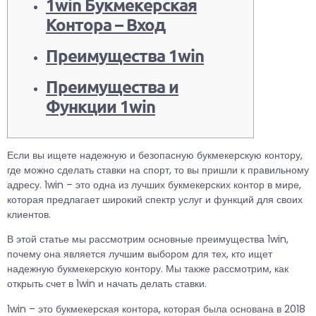
1win Букмекерская
Контора – Вход
Преимущества 1win
Преимущества и
Функции 1win
Если вы ищете надежную и безопасную букмекерскую контору,
где можно сделать ставки на спорт, то вы пришли к правильному
адресу. 1win – это одна из лучших букмекерских контор в мире,
которая предлагает широкий спектр услуг и функций для своих
клиентов.
В этой статье мы рассмотрим основные преимущества 1win,
почему она является лучшим выбором для тех, кто ищет
надежную букмекерскую контору. Мы также рассмотрим, как
открыть счет в 1win и начать делать ставки.
1win – это букмекерская контора, которая была основана в 2018