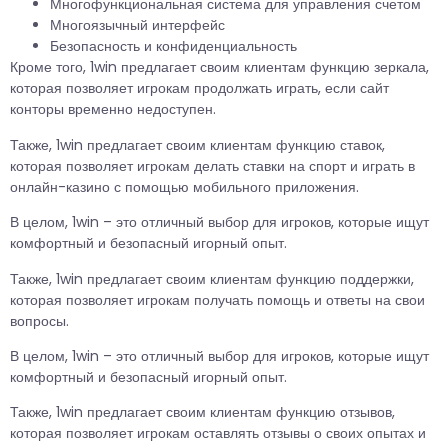
Многофункциональная система для управления счетом
Многоязычный интерфейс
Безопасность и конфиденциальность
Кроме того, 1win предлагает своим клиентам функцию зеркала,
которая позволяет игрокам продолжать играть, если сайт
конторы временно недоступен.
Также, 1win предлагает своим клиентам функцию ставок,
которая позволяет игрокам делать ставки на спорт и играть в
онлайн-казино с помощью мобильного приложения.
В целом, 1win – это отличный выбор для игроков, которые ищут
комфортный и безопасный игорный опыт.
Также, 1win предлагает своим клиентам функцию поддержки,
которая позволяет игрокам получать помощь и ответы на свои
вопросы.
В целом, 1win – это отличный выбор для игроков, которые ищут
комфортный и безопасный игорный опыт.
Также, 1win предлагает своим клиентам функцию отзывов,
которая позволяет игрокам оставлять отзывы о своих опытах и