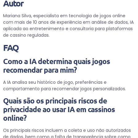
Autor
Mariana Silva, especialista em tecnologia de jogos online
com mais de 10 anos de experiência em análise de dados, IA
aplicada ao entretenimento e consultoria para plataformas
de cassino reguladas.
FAQ
Como a IA determina quais jogos
recomendar para mim?
A IA analisa seu histórico de jogo, preferências e
comportamento para recomendar jogos personalizados.
Quais são os principais riscos de
privacidade ao usar IA em cassinos
online?
Os principais riscos incluem a coleta e uso não autorizados
de dados, bem como a falta de transparência sobre como