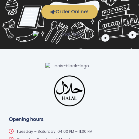
Order Online!
Opening hours
Tuesday – Saturday: 04:00 PM – 11:30 PM