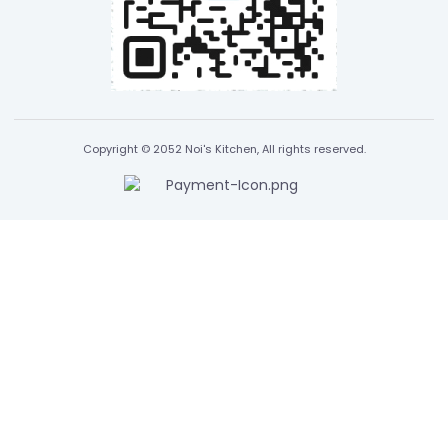
Copyright © 2052 Noi's Kitchen, All rights reserved.