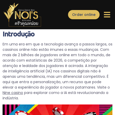
AI e Personalização em
Order online
Cassinos Online
Catering/Event
Introdução
Em uma era em que a tecnologia avança a passos largos, os
cassinos online não estão imunes a essas mudanças. Com
mais de 2 bilhões de jogadores online em todo o mundo, de
acordo com estatísticas de 2026, a competição por
atenção e lealdade dos jogadores é acirrada. A integração
de inteligência artificial (IA) nos cassinos digitais não é
apenas uma tendência, mas um diferencial competitivo. É
aqui que entra a personalização, um recurso que pode
elevar a experiência do jogador a novos patamares. Visite o
Nine casino
para explorar como a IA está revolucionando a
indústria.