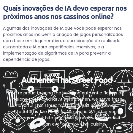
Quais inovações de IA devo esperar nos
próximos anos nos cassinos online?
Algumas das inovações de IA que você pode esperar nos
próximos anos incluem a criação de jogos personalizados
com base em IA generativa, a combinação de realidade
aumentada e IA para experiências imersivas, e a
implementação de algoritmos de IA para prevenir a
dependência de jogos.
Authentic Thai Street Food
We’re proud to bring the bold and authentic flavors of
Thailand to Alexandria! At Noi’s Kitchen, we serve fresh,
flavorful Thai street food that’s just a click away.
📍 Located in the heart of Alexandria. Whether you’re
craving a quick bite or a hearty meal, we’ve made it
easier than ever to enjoy Thai cuisine.