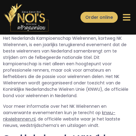
Alles wat je moet weten
Order online
over het NK Wielrennen
Catering/Event
Het Nederlands Kampioenschap Wielrennen, kortweg NK
Wielrennen, is een jaarlijks terugkerend evenement dat de
beste wielrenners van Nederland samenbrengt om te
strijden om de felbegeerde nationale titel. Dit
kampioenschap is niet alleen een hoogtepunt voor
professionele renners, maar ook voor amateurs en
liefhebbers die de passie voor wielrennen delen. Het NK
Wielrennen wordt georganiseerd onder toezicht van de
Koninklijke Nederlandsche Wielren Unie (KNWU), de officiële
bond voor wielrennen in Nederland.
Voor meer informatie over het NK Wielrennen en
aanverwante evenementen kun je terecht op
knwu-
nkwielrennen.nl
, de officiële website waar je het laatste
nieuws, wedstrijdschema’s en uitslagen vindt.