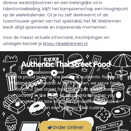
diverse wedstrijdvormen en een belangrijke rol in
talentontwikkeling, blijft het kampioenschap een hoogtepunt
op de wielerkalender. Of je nu zelf deelneemt of als
toeschouwer geniet van het spektakel, het NK Wielrennen
biedt altijd spannende en inspirerende momenten.
Voor de meest actuele informatie, inschrijvingen en
uitslagen bezoek je
knwu-nkwielrennen.nl
.
Authentic Thai Street Food
We’re proud to bring the bold and authentic flavors of
Thailand to Alexandria! At Noi’s Kitchen, we serve fresh,
flavorful Thai street food that’s just a click away.
📍 Located in the heart of Alexandria. Whether you’re
craving a quick bite or a hearty meal, we’ve made it
easier than ever to enjoy Thai cuisine.
Order Online!