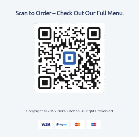
Scan to Order – Check Out Our Full Menu.
Copyright © 2052 Noi's Kitchen, All rights reserved.