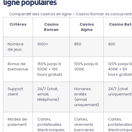
ligne populaires
Comparatif des casinos en ligne – Casino Roman vs concurrent
Critères
Casino
Casino
Casino Bet
Roman
Alpha
Nombre
1000+
850
900
de jeux
Bonus de
150% jusqu’à
100% jusqu’à
120% jusqu’à
bienvenue
500€ + 100
300€
400€ + 50
tours gratuits
tours gratuit
Support
24/7 (chat,
Horaires
24/7 (chat
client
email,
limités
uniquement
téléphone)
(email
uniquement)
Modes de
Cartes,
Cartes,
Cartes,
paiement
portefeuilles
virements
portefeuille
électroniques,
bancaires
électroniqu