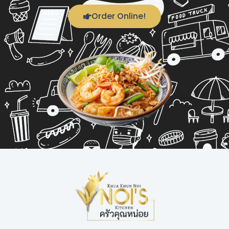
Order Online!