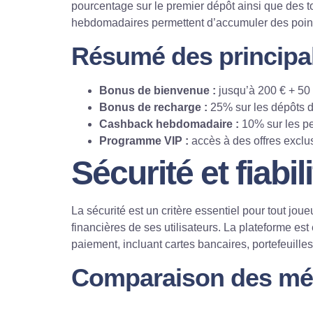
pourcentage sur le premier dépôt ainsi que des t
hebdomadaires permettent d’accumuler des poin
Résumé des principa
Bonus de bienvenue :
jusqu’à 200 € + 50 
Bonus de recharge :
25% sur les dépôts 
Cashback hebdomadaire :
10% sur les pe
Programme VIP :
accès à des offres exclu
Sécurité et fiabi
La sécurité est un critère essentiel pour tout jo
financières de ses utilisateurs. La plateforme es
paiement, incluant cartes bancaires, portefeuille
Comparaison des mé