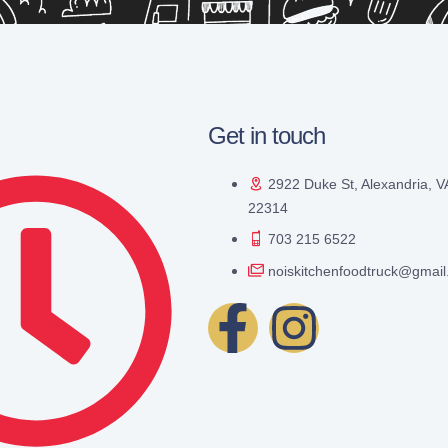
Get in touch
2922 Duke St, Alexandria, V
22314
703 215 6522
noiskitchenfoodtruck@gmai