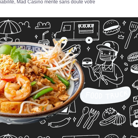
iabilité, Mad Casino mérite sans doute votre