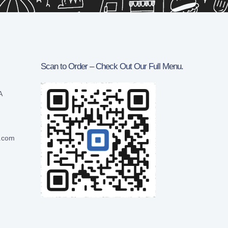
Scan to Order – Check Out Our Full Menu.
A
l.com