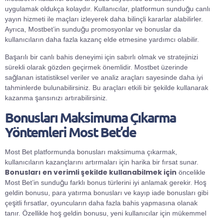
uygulamak oldukça kolaydır. Kullanıcılar, platformun sunduğu canlı
yayın hizmeti ile maçları izleyerek daha bilinçli kararlar alabilirler.
Ayrıca, Mostbet’in sunduğu promosyonlar ve bonuslar da
kullanıcıların daha fazla kazanç elde etmesine yardımcı olabilir.
Başarılı bir canlı bahis deneyimi için sabırlı olmak ve stratejinizi
sürekli olarak gözden geçirmek önemlidir. Mostbet üzerinde
sağlanan istatistiksel veriler ve analiz araçları sayesinde daha iyi
tahminlerde bulunabilirsiniz. Bu araçları etkili bir şekilde kullanarak
kazanma şansınızı artırabilirsiniz.
Bonusları Maksimuma Çıkarma
Yöntemleri Most Bet’de
Most Bet platformunda bonusları maksimuma çıkarmak,
kullanıcıların kazançlarını artırmaları için harika bir fırsat sunar.
Bonusları en verimli şekilde kullanabilmek için
öncelikle
Most Bet’in sunduğu farklı bonus türlerini iyi anlamak gerekir. Hoş
geldin bonusu, para yatırma bonusları ve kayıp iade bonusları gibi
çeşitli fırsatlar, oyuncuların daha fazla bahis yapmasına olanak
tanır. Özellikle hoş geldin bonusu, yeni kullanıcılar için mükemmel