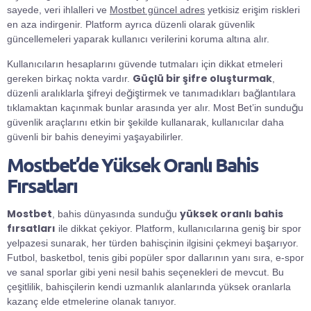
sayede, veri ihlalleri ve
Mostbet güncel adres
yetkisiz erişim riskleri
en aza indirgenir. Platform ayrıca düzenli olarak güvenlik
güncellemeleri yaparak kullanıcı verilerini koruma altına alır.
Kullanıcıların hesaplarını güvende tutmaları için dikkat etmeleri
Güçlü bir şifre oluşturmak
gereken birkaç nokta vardır.
,
düzenli aralıklarla şifreyi değiştirmek ve tanımadıkları bağlantılara
tıklamaktan kaçınmak bunlar arasında yer alır. Most Bet’in sunduğu
güvenlik araçlarını etkin bir şekilde kullanarak, kullanıcılar daha
güvenli bir bahis deneyimi yaşayabilirler.
Mostbet’de Yüksek Oranlı Bahis
Fırsatları
Mostbet
yüksek oranlı bahis
, bahis dünyasında sunduğu
fırsatları
ile dikkat çekiyor. Platform, kullanıcılarına geniş bir spor
yelpazesi sunarak, her türden bahisçinin ilgisini çekmeyi başarıyor.
Futbol, basketbol, tenis gibi popüler spor dallarının yanı sıra, e-spor
ve sanal sporlar gibi yeni nesil bahis seçenekleri de mevcut. Bu
çeşitlilik, bahisçilerin kendi uzmanlık alanlarında yüksek oranlarla
kazanç elde etmelerine olanak tanıyor.