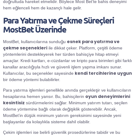
doğrultuda hareket etmelidir. Böylece Most Bet’te bahis deneyimi
hem eğlenceli hem de kazançlı hale gelir.
Para Yatırma ve Çekme Süreçleri
MostBet Üzerinde
esnek para yatırma ve
MostBet, kullanıcılarına sunduğu
çekme seçenekleri
ile dikkat çeker. Platform, çeşitli ödeme
yöntemlerini destekleyerek her türden bahisçiye hitap etmeyi
amaçlar. Kredi kartları, e-cüzdanlar ve kripto para birimleri gibi farklı
kanallar aracılığıyla hızlı ve güvenli işlem yapma imkanı sunar.
kendi tercihlerine uygun
Kullanıcılar, bu seçenekler sayesinde
bir ödeme yöntemi bulabilirler.
Para yatırma işlemleri genellikle anında gerçekleşir ve kullanıcıların
oyun deneyimlerini
hesaplarına hemen yansır. Bu, bahisçilerin
kesintisiz
sürdürmelerini sağlar. Minimum yatırım tutarı, seçilen
ödeme yöntemine bağlı olarak değişiklik gösterebilir. Ancak,
MostBet’in düşük minimum yatırım gereksinimi sayesinde yeni
başlayanlar da kolaylıkla sisteme dahil olabilir.
Çekim işlemleri ise belirli güvenlik prosedürlerine tabidir ve bu