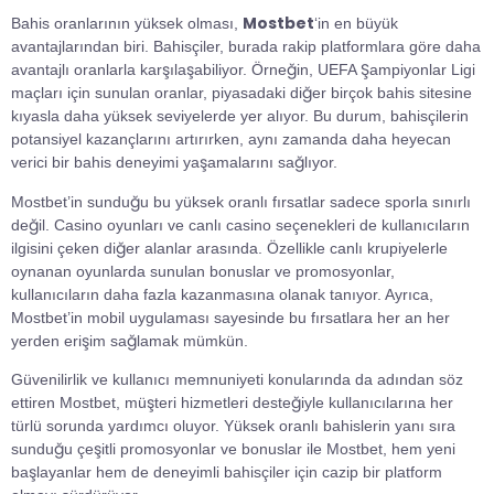
Mostbet
Bahis oranlarının yüksek olması,
‘in en büyük
avantajlarından biri. Bahisçiler, burada rakip platformlara göre daha
avantajlı oranlarla karşılaşabiliyor. Örneğin, UEFA Şampiyonlar Ligi
maçları için sunulan oranlar, piyasadaki diğer birçok bahis sitesine
kıyasla daha yüksek seviyelerde yer alıyor. Bu durum, bahisçilerin
potansiyel kazançlarını artırırken, aynı zamanda daha heyecan
verici bir bahis deneyimi yaşamalarını sağlıyor.
Mostbet’in sunduğu bu yüksek oranlı fırsatlar sadece sporla sınırlı
değil. Casino oyunları ve canlı casino seçenekleri de kullanıcıların
ilgisini çeken diğer alanlar arasında. Özellikle canlı krupiyelerle
oynanan oyunlarda sunulan bonuslar ve promosyonlar,
kullanıcıların daha fazla kazanmasına olanak tanıyor. Ayrıca,
Mostbet’in mobil uygulaması sayesinde bu fırsatlara her an her
yerden erişim sağlamak mümkün.
Güvenilirlik ve kullanıcı memnuniyeti konularında da adından söz
ettiren Mostbet, müşteri hizmetleri desteğiyle kullanıcılarına her
türlü sorunda yardımcı oluyor. Yüksek oranlı bahislerin yanı sıra
sunduğu çeşitli promosyonlar ve bonuslar ile Mostbet, hem yeni
başlayanlar hem de deneyimli bahisçiler için cazip bir platform