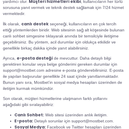
Müşteri hizmetleri ekibi
yardımcı olur.
, kullanıcıların her türlü
sorusuna yanıt vermek ve teknik destek sağlamak için 7/24 hizmet
vermektedir.
canlı destek
İlk olarak,
seçeneği, kullanıcıların en çok tercih
ettiği yöntemlerden biridir. Web sitesinin sağ alt köşesinde bulunan
canlı sohbet simgesine tıklayarak anında bir temsilciyle iletişime
geçebilirsiniz. Bu yöntem, acil durumlar için oldukça etkilidir ve
genellikle birkaç dakika içinde yanıt alabilirsiniz.
e-posta desteği
Ayrıca,
de mevcuttur. Daha detaylı bilgi
gerektiren konular veya belge gönderimi gereken durumlar için
support@mostbet.com adresine e-posta gönderebilirsiniz. E-posta
ile yapılan başvurular genellikle 24 saat içinde yanıtlanmaktadır.
Bunun yanı sıra, Mostbet’in sosyal medya hesapları üzerinden de
iletişim kurmak mümkündür.
Son olarak, müşteri hizmetlerine ulaşmanın farklı yollarını
aşağıdaki gibi sıralayabiliriz:
Canlı Sohbet:
Web sitesi üzerinden anlık iletişim.
E-posta:
Detaylı sorunlar için support@mostbet.com.
Sosyal Medya:
Facebook ve Twitter hesapları üzerinden