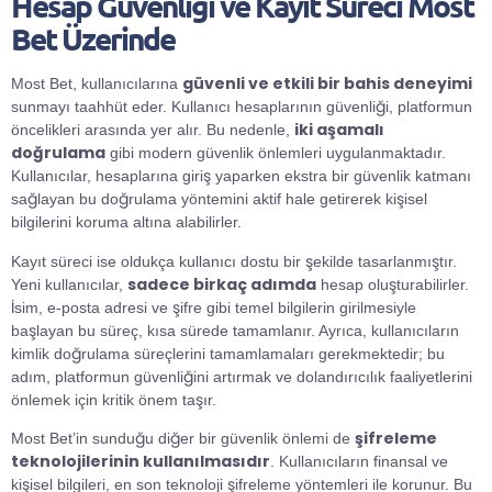
Hesap Güvenliği ve Kayıt Süreci Most
Bet Üzerinde
güvenli ve etkili bir bahis deneyimi
Most Bet, kullanıcılarına
sunmayı taahhüt eder. Kullanıcı hesaplarının güvenliği, platformun
iki aşamalı
öncelikleri arasında yer alır. Bu nedenle,
doğrulama
gibi modern güvenlik önlemleri uygulanmaktadır.
Kullanıcılar, hesaplarına giriş yaparken ekstra bir güvenlik katmanı
sağlayan bu doğrulama yöntemini aktif hale getirerek kişisel
bilgilerini koruma altına alabilirler.
Kayıt süreci ise oldukça kullanıcı dostu bir şekilde tasarlanmıştır.
sadece birkaç adımda
Yeni kullanıcılar,
hesap oluşturabilirler.
İsim, e-posta adresi ve şifre gibi temel bilgilerin girilmesiyle
başlayan bu süreç, kısa sürede tamamlanır. Ayrıca, kullanıcıların
kimlik doğrulama süreçlerini tamamlamaları gerekmektedir; bu
adım, platformun güvenliğini artırmak ve dolandırıcılık faaliyetlerini
önlemek için kritik önem taşır.
şifreleme
Most Bet’in sunduğu diğer bir güvenlik önlemi de
teknolojilerinin kullanılmasıdır
. Kullanıcıların finansal ve
kişisel bilgileri, en son teknoloji şifreleme yöntemleri ile korunur. Bu