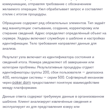
коммуникацию, отправляя требование с обозначением
желаемого операции. Узел обрабатывает запрос и составляет
отклик с итогом процедуры.
Обращение содержит ряд обязательных элементов. Тип задаёт
вид манипуляции: считывание, создание, корректировку или
стирание сведений. Адрес определяет определённый объект на
сервере. Хедеры включают служебную о шаблоне и настройках
идентификации. Тело требования направляет данные для
анализа.
Результат узла включает из идентификатора состояния и
сведений итога. Номера уведомляют об завершении или
категории проблемы. Результативные процедуры отдают
идентификаторы группы 200, сбои пользователя — диапазона
400, неполадки системы — серии 500. Софтверный механизм
через
poker dom
предоставляет понятную взаимодействие
между платформами.
Данные ответа содержат требуемую данные в организованном
шаблоне. Клиент анализирует извлечённые сведения и
эксплуатирует их для представления юзеру или