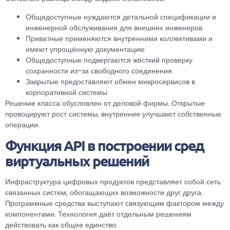
Общедоступные нуждаются детальной спецификации и
инженерной обслуживания для внешних инженеров
Приватные применяются внутренними коллективами и
имеют упрощённую документацию
Общедоступные подвергаются жёсткий проверку
сохранности из-за свободного соединения
Закрытые предоставляют обмен микросервисов в
корпоративной системы
Решение класса обусловлен от деловой фирмы. Открытые
провоцируют рост системы, внутренние улучшают собственные
операции.
Функция API в построении сред
виртуальных решений
Инфраструктура цифровых продуктов представляет собой сеть
связанных систем, обогащающих возможности друг друга.
Программные средства выступают связующим фактором между
компонентами. Технология даёт отдельным решениям
действовать как общее единство.