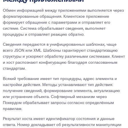
Обмен информацией между приложениями выполняется через
форматированные обращения. Клиентское приложение
формирует обращение с параметрами и отправляет его
системе. Система обрабатывает сведения, выполняет
процедуры и отправляет реакцию обратно.
Сведения передаются в унифицированных шаблонах, чаще
всего JSON или XML. Шаблоны гарантируют стандартизацию
структуры и ускоряют обработку различными системами. Клиент
и хост распознают конфигурацию благодаря согласованным
стандартам.
Всякий требование имеет тип процедуры, адрес элемента и
настройки действия. Методы устанавливают тип действия:
получение сведений, формирование элемента, актуализацию
или устранение объекта. Софтверный механизм через
Покердом обрабатывает запросы согласно определённым
правилам.
Результат хоста имеет идентификатор состояния и данные
ответа. Номер докладывает об результативности манипуляции