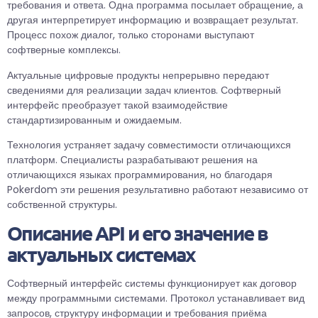
требования и ответа. Одна программа посылает обращение, а
другая интерпретирует информацию и возвращает результат.
Процесс похож диалог, только сторонами выступают
софтверные комплексы.
Актуальные цифровые продукты непрерывно передают
сведениями для реализации задач клиентов. Софтверный
интерфейс преобразует такой взаимодействие
стандартизированным и ожидаемым.
Технология устраняет задачу совместимости отличающихся
платформ. Специалисты разрабатывают решения на
отличающихся языках программирования, но благодаря
Pokerdom эти решения результативно работают независимо от
собственной структуры.
Описание API и его значение в
актуальных системах
Софтверный интерфейс системы функционирует как договор
между программными системами. Протокол устанавливает вид
запросов, структуру информации и требования приёма