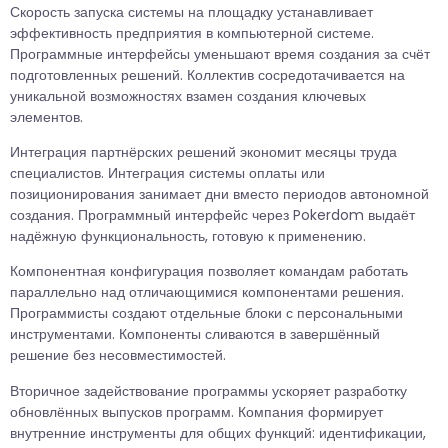
Скорость запуска системы на площадку устанавливает
эффективность предприятия в компьютерной системе.
Программные интерфейсы уменьшают время создания за счёт
подготовленных решений. Коллектив сосредотачивается на
уникальной возможностях взамен создания ключевых
элементов.
Интеграция партнёрских решений экономит месяцы труда
специалистов. Интеграция системы оплаты или
позиционирования занимает дни вместо периодов автономной
создания. Программный интерфейс через Pokerdom выдаёт
надёжную функциональность, готовую к применению.
Компонентная конфигурация позволяет командам работать
параллельно над отличающимися компонентами решения.
Программисты создают отдельные блоки с персональными
инструментами. Компоненты сливаются в завершённый
решение без несовместимостей.
Вторичное задействование программы ускоряет разработку
обновлённых выпусков программ. Компания формирует
внутренние инструменты для общих функций: идентификации,