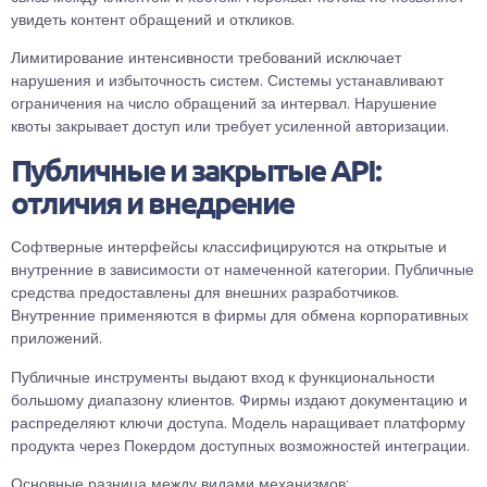
увидеть контент обращений и откликов.
Лимитирование интенсивности требований исключает
нарушения и избыточность систем. Системы устанавливают
ограничения на число обращений за интервал. Нарушение
квоты закрывает доступ или требует усиленной авторизации.
Публичные и закрытые API:
отличия и внедрение
Софтверные интерфейсы классифицируются на открытые и
внутренние в зависимости от намеченной категории. Публичные
средства предоставлены для внешних разработчиков.
Внутренние применяются в фирмы для обмена корпоративных
приложений.
Публичные инструменты выдают вход к функциональности
большому диапазону клиентов. Фирмы издают документацию и
распределяют ключи доступа. Модель наращивает платформу
продукта через Покердом доступных возможностей интеграции.
Основные разница между видами механизмов: