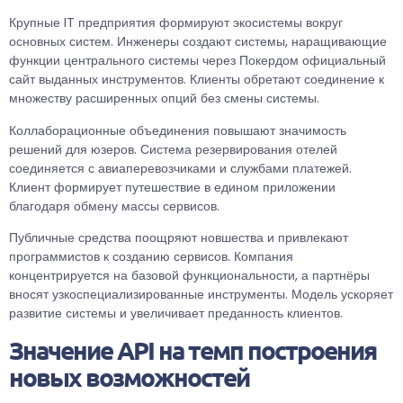
Крупные IT предприятия формируют экосистемы вокруг
основных систем. Инженеры создают системы, наращивающие
функции центрального системы через Покердом официальный
сайт выданных инструментов. Клиенты обретают соединение к
множеству расширенных опций без смены системы.
Коллаборационные объединения повышают значимость
решений для юзеров. Система резервирования отелей
соединяется с авиаперевозчиками и службами платежей.
Клиент формирует путешествие в едином приложении
благодаря обмену массы сервисов.
Публичные средства поощряют новшества и привлекают
программистов к созданию сервисов. Компания
концентрируется на базовой функциональности, а партнёры
вносят узкоспециализированные инструменты. Модель ускоряет
развитие системы и увеличивает преданность клиентов.
Значение API на темп построения
новых возможностей