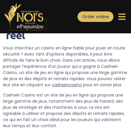
Comment gagner à
Order online
Cashwin Casino : un cas
Catering/Event
réel
Vous cherchez un casino en ligne fiable pour jouer en toute
sécurité ? Avec tant d’options disponibles, il peut être
difficile de faire le bon choix. Dans cet article, nous allons
partager l’expérience d’un joueur qui a gagné à Cashwin
Casino, un site de jeu en ligne qui propose une large gamme
de jeux et des dépôts et retraits rapides. Vous pouvez visiter
leur site en cliquant sur
cashwincasino
pour en savoir plus.
Cashwin Casino est un site de jeu en ligne qui propose une
large gamme de jeux, notamment des jeux de hasard, des
jeux de stratégie et des machines à sous. Le site est
agréable à utiliser et propose des dépôts et retraits rapides,
ce qui en fait un choix idéal pour les joueurs qui valorisent
leur temps et leur confort.