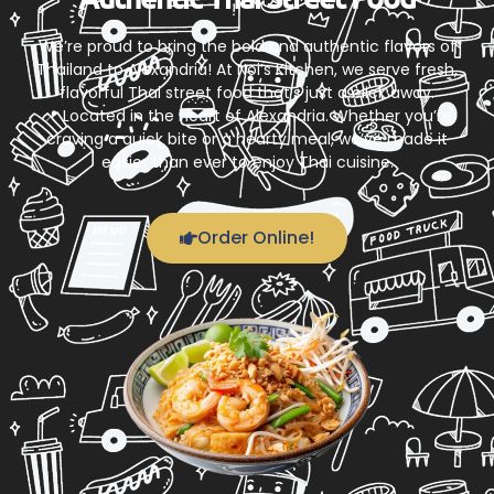
We’re proud to bring the bold and authentic flavors of
Thailand to Alexandria! At Noi’s Kitchen, we serve fresh,
flavorful Thai street food that’s just a click away.
📍 Located in the heart of Alexandria. Whether you’re
craving a quick bite or a hearty meal, we’ve made it
easier than ever to enjoy Thai cuisine.
Order Online!