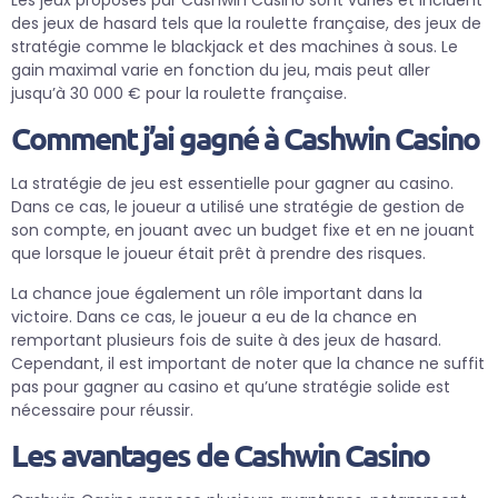
des jeux de hasard tels que la roulette française, des jeux de
stratégie comme le blackjack et des machines à sous. Le
gain maximal varie en fonction du jeu, mais peut aller
jusqu’à 30 000 € pour la roulette française.
Comment j’ai gagné à Cashwin Casino
La stratégie de jeu est essentielle pour gagner au casino.
Dans ce cas, le joueur a utilisé une stratégie de gestion de
son compte, en jouant avec un budget fixe et en ne jouant
que lorsque le joueur était prêt à prendre des risques.
La chance joue également un rôle important dans la
victoire. Dans ce cas, le joueur a eu de la chance en
remportant plusieurs fois de suite à des jeux de hasard.
Cependant, il est important de noter que la chance ne suffit
pas pour gagner au casino et qu’une stratégie solide est
nécessaire pour réussir.
Les avantages de Cashwin Casino