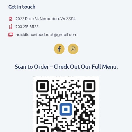
Get in touch
2922 Duke St, Alexandria, VA 22314
703 215 6522
noiskitchenfoodtruck@gmail.com
Scan to Order – Check Out Our Full Menu.