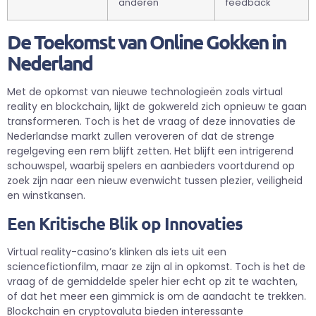
anderen
feedback
De Toekomst van Online Gokken in
Nederland
Met de opkomst van nieuwe technologieën zoals virtual
reality en blockchain, lijkt de gokwereld zich opnieuw te gaan
transformeren. Toch is het de vraag of deze innovaties de
Nederlandse markt zullen veroveren of dat de strenge
regelgeving een rem blijft zetten. Het blijft een intrigerend
schouwspel, waarbij spelers en aanbieders voortdurend op
zoek zijn naar een nieuw evenwicht tussen plezier, veiligheid
en winstkansen.
Een Kritische Blik op Innovaties
Virtual reality-casino’s klinken als iets uit een
sciencefictionfilm, maar ze zijn al in opkomst. Toch is het de
vraag of de gemiddelde speler hier echt op zit te wachten,
of dat het meer een gimmick is om de aandacht te trekken.
Blockchain en cryptovaluta bieden interessante