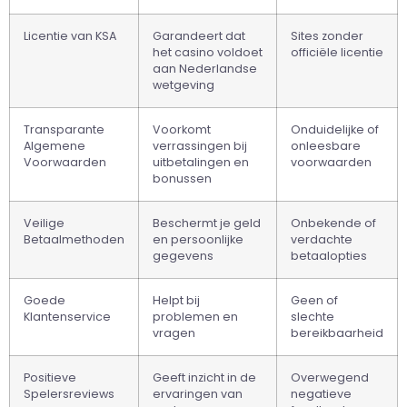
Licentie van KSA
Garandeert dat
Sites zonder
het casino voldoet
officiële licentie
aan Nederlandse
wetgeving
Transparante
Voorkomt
Onduidelijke of
Algemene
verrassingen bij
onleesbare
Voorwaarden
uitbetalingen en
voorwaarden
bonussen
Veilige
Beschermt je geld
Onbekende of
Betaalmethoden
en persoonlijke
verdachte
gegevens
betaalopties
Goede
Helpt bij
Geen of
Klantenservice
problemen en
slechte
vragen
bereikbaarheid
Positieve
Geeft inzicht in de
Overwegend
Spelersreviews
ervaringen van
negatieve