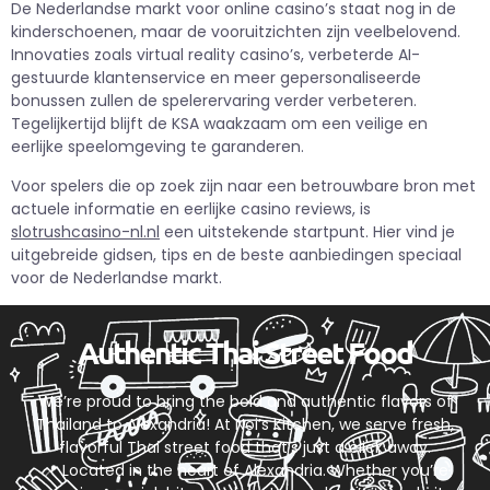
De Nederlandse markt voor online casino’s staat nog in de
kinderschoenen, maar de vooruitzichten zijn veelbelovend.
Innovaties zoals virtual reality casino’s, verbeterde AI-
gestuurde klantenservice en meer gepersonaliseerde
bonussen zullen de spelerervaring verder verbeteren.
Tegelijkertijd blijft de KSA waakzaam om een veilige en
eerlijke speelomgeving te garanderen.
Voor spelers die op zoek zijn naar een betrouwbare bron met
actuele informatie en eerlijke casino reviews, is
slotrushcasino-nl.nl
een uitstekende startpunt. Hier vind je
uitgebreide gidsen, tips en de beste aanbiedingen speciaal
voor de Nederlandse markt.
Authentic Thai Street Food
We’re proud to bring the bold and authentic flavors of
Thailand to Alexandria! At Noi’s Kitchen, we serve fresh,
flavorful Thai street food that’s just a click away.
📍 Located in the heart of Alexandria. Whether you’re