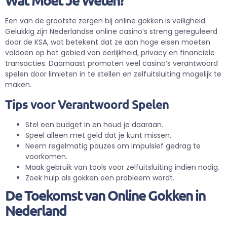
Een van de grootste zorgen bij online gokken is veiligheid.
Gelukkig zijn Nederlandse online casino’s streng gereguleerd
door de KSA, wat betekent dat ze aan hoge eisen moeten
voldoen op het gebied van eerlijkheid, privacy en financiële
transacties. Daarnaast promoten veel casino’s verantwoord
spelen door limieten in te stellen en zelfuitsluiting mogelijk te
maken.
Tips voor Verantwoord Spelen
Stel een budget in en houd je daaraan.
Speel alleen met geld dat je kunt missen.
Neem regelmatig pauzes om impulsief gedrag te
voorkomen.
Maak gebruik van tools voor zelfuitsluiting indien nodig.
Zoek hulp als gokken een probleem wordt.
De Toekomst van Online Gokken in
Nederland