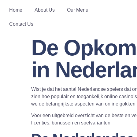
Home
About Us
Our Menu
Contact Us
De Opkoms
in Nederl
Wist je dat het aantal Nederlandse spelers dat o
zien hoe populair en toegankelijk online casino’s
we de belangrijkste aspecten van online gokken 
Voor een uitgebreid overzicht van de beste en vei
licenties, bonussen en spelvarianten.