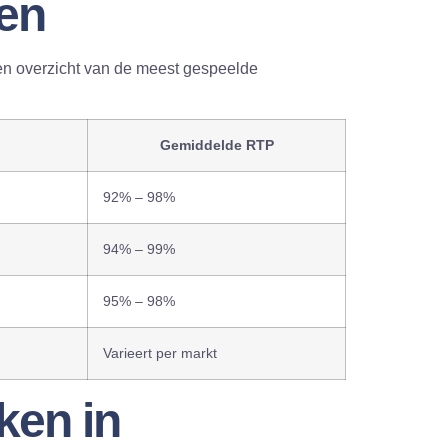
en
en overzicht van de meest gespeelde
Gemiddelde RTP
92% – 98%
94% – 99%
95% – 98%
Varieert per markt
ken in