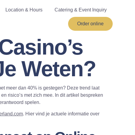
Location & Hours
Catering & Event Inquiry
Order online
Casino’s
 Je Weten?
 met meer dan 40% is gestegen? Deze trend laat
n risico’s met zich mee. In dit artikel bespreken
verantwoord spelen.
erland.com
. Hier vind je actuele informatie over