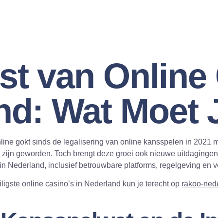
t van Online 
and: Wat Moet
nline gokt sinds de legalisering van online kansspelen in 2021
 zijn geworden. Toch brengt deze groei ook nieuwe uitdagingen e
in Nederland, inclusief betrouwbare platforms, regelgeving en 
ligste online casino’s in Nederland kun je terecht op
rakoo-ned