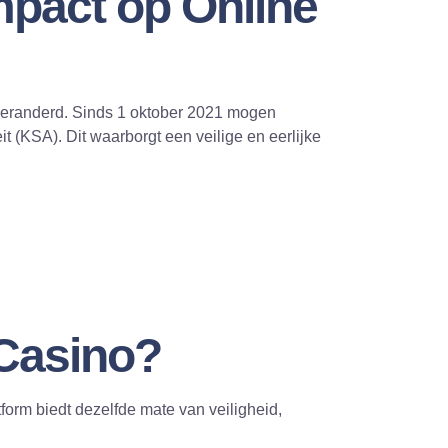
pact op Online
 veranderd. Sinds 1 oktober 2021 mogen
 (KSA). Dit waarborgt een veilige en eerlijke
 Casino?
form biedt dezelfde mate van veiligheid,