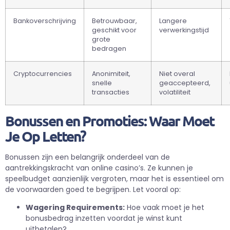
Bankoverschrijving
Betrouwbaar,
Langere
geschikt voor
verwerkingstijd
grote
bedragen
Cryptocurrencies
Anonimiteit,
Niet overal
snelle
geaccepteerd,
transacties
volatiliteit
Bonussen en Promoties: Waar Moet
Je Op Letten?
Bonussen zijn een belangrijk onderdeel van de
aantrekkingskracht van online casino’s. Ze kunnen je
speelbudget aanzienlijk vergroten, maar het is essentieel om
de voorwaarden goed te begrijpen. Let vooral op:
Wagering Requirements:
Hoe vaak moet je het
bonusbedrag inzetten voordat je winst kunt
uitbetalen?