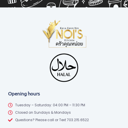
Opening hours
Tuesday – Saturday: 04:00 PM – 11:30 PM
Closed on Sundays & Mondays
Questions? Please call or Text 703.215.6522