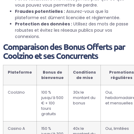
vous pouvez vous permettre de perdre.
Fraudes potentielles :
Assurez-vous que la
plateforme est dûment licenciée et réglementée.
Protection des données :
Utilisez des mots de passe
robustes et évitez les réseaux publics pour vos
connexions.
Comparaison des Bonus Offerts par
Coolzino et ses Concurrents
Plateforme
Bonus de
Conditions
Promotions
bienvenue
de mise
régulières
Coolzino
100 %
30x le
Oui,
jusqu’à 500
montant du
hebdomadair
€ + 100
bonus
et mensuelles
tours
gratuits
Casino A
150 %
40x le
Oui, limitées
jusqu’à 300
montant du