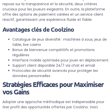
repose sur la transparence et la sécurité, deux critères
cruciaux pour les joueurs exigeants. En outre, la plateforme
offre des options de paiement variées et un service client
réactif, garantissant une expérience fluide et fiable.
Avantages clés de Coolzino
Catalogue de jeux diversifié : machines à sous, jeux de
table, live casino
Bonus de bienvenue compétitifs et promotions
régulières
Interface mobile optimisée pour jouer en déplacement
Support client disponible 24/7 via chat et email
Protocoles de sécurité avancés pour protéger les
données personnelles
Stratégies Efficaces pour Maximiser
vos Gains
Adopter une approche méthodique est indispensable pour
tirer profit des opportunités offertes par Coolzino. Voici