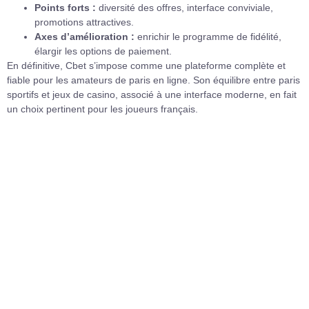
Points forts :
diversité des offres, interface conviviale,
promotions attractives.
Axes d’amélioration :
enrichir le programme de fidélité,
élargir les options de paiement.
En définitive, Cbet s’impose comme une plateforme complète et
fiable pour les amateurs de paris en ligne. Son équilibre entre paris
sportifs et jeux de casino, associé à une interface moderne, en fait
un choix pertinent pour les joueurs français.