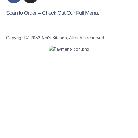
Scan to Order – Check Out Our Full Menu.
Copyright © 2052 Noi's Kitchen, All rights reserved.