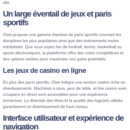
site.
Un large éventail de jeux et paris
sportifs
Cbet propose une gamme étendue de paris sportifs couvrant les
disciplines les plus populaires ainsi que des événements moins
médiatisés. Que vous soyez fan de football, tennis, basketball ou
sports électroniques, la plateforme offre des cotes compétitives et
des options variées pour maximiser vos gains potentiels.
Les jeux de casino en ligne
En plus des paris sportifs, Cbet intègre une section casino riche en
divertissements. Machines à sous, jeux de table, et live casino avec
croupiers en direct sont accessibles pour une expérience
immersive. La diversité des titres et la qualité des logiciels utilisés
garantissent un divertissement de haut niveau.
Interface utilisateur et expérience de
navigation