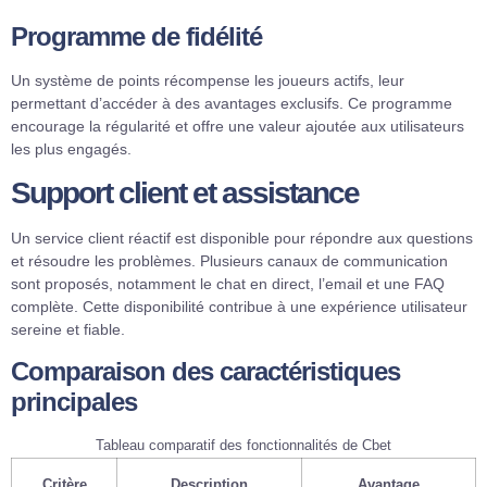
Programme de fidélité
Un système de points récompense les joueurs actifs, leur
permettant d’accéder à des avantages exclusifs. Ce programme
encourage la régularité et offre une valeur ajoutée aux utilisateurs
les plus engagés.
Support client et assistance
Un service client réactif est disponible pour répondre aux questions
et résoudre les problèmes. Plusieurs canaux de communication
sont proposés, notamment le chat en direct, l’email et une FAQ
complète. Cette disponibilité contribue à une expérience utilisateur
sereine et fiable.
Comparaison des caractéristiques
principales
Tableau comparatif des fonctionnalités de Cbet
Critère
Description
Avantage