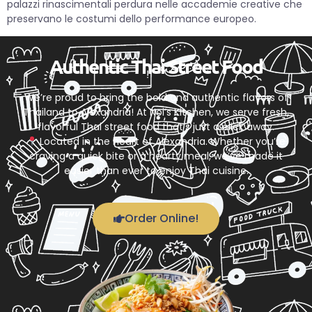
palazzi rinascimentali perdura nelle accademie creative che
preservano le costumi dello performance europeo.
Authentic Thai Street Food
We’re proud to bring the bold and authentic flavors of
Thailand to Alexandria! At Noi’s Kitchen, we serve fresh,
flavorful Thai street food that’s just a click away.
Located in the heart of Alexandria. Whether you’re
craving a quick bite or a hearty meal, we’ve made it
easier than ever to enjoy Thai cuisine.
Order Online!