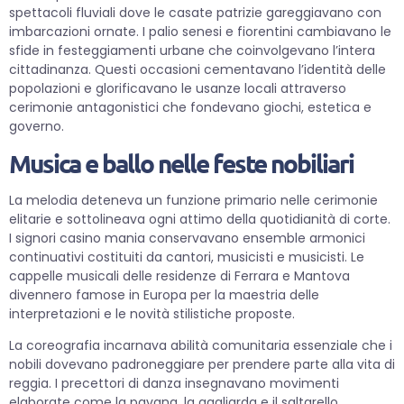
spettacoli fluviali dove le casate patrizie gareggiavano con
imbarcazioni ornate. I palio senesi e fiorentini cambiavano le
sfide in festeggiamenti urbane che coinvolgevano l’intera
cittadinanza. Questi occasioni cementavano l’identità delle
popolazioni e glorificavano le usanze locali attraverso
cerimonie antagonistici che fondevano giochi, estetica e
governo.
Musica e ballo nelle feste nobiliari
La melodia deteneva un funzione primario nelle cerimonie
elitarie e sottolineava ogni attimo della quotidianità di corte.
I signori casino mania conservavano ensemble armonici
continuativi costituiti da cantori, musicisti e musicisti. Le
cappelle musicali delle residenze di Ferrara e Mantova
divennero famose in Europa per la maestria delle
interpretazioni e le novità stilistiche proposte.
La coreografia incarnava abilità comunitaria essenziale che i
nobili dovevano padroneggiare per prendere parte alla vita di
reggia. I precettori di danza insegnavano movimenti
elaborate come la pavana, la gagliarda e il saltarello.