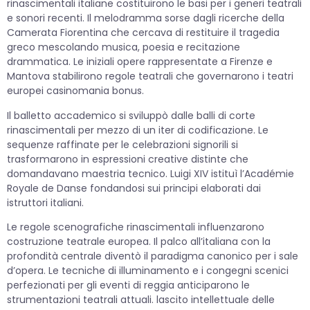
rinascimentali italiane costituirono le basi per i generi teatrali
e sonori recenti. Il melodramma sorse dagli ricerche della
Camerata Fiorentina che cercava di restituire il tragedia
greco mescolando musica, poesia e recitazione
drammatica. Le iniziali opere rappresentate a Firenze e
Mantova stabilirono regole teatrali che governarono i teatri
europei casinomania bonus.
Il balletto accademico si sviluppò dalle balli di corte
rinascimentali per mezzo di un iter di codificazione. Le
sequenze raffinate per le celebrazioni signorili si
trasformarono in espressioni creative distinte che
domandavano maestria tecnico. Luigi XIV istituì l’Académie
Royale de Danse fondandosi sui principi elaborati dai
istruttori italiani.
Le regole scenografiche rinascimentali influenzarono
costruzione teatrale europea. Il palco all’italiana con la
profondità centrale diventò il paradigma canonico per i sale
d’opera. Le tecniche di illuminamento e i congegni scenici
perfezionati per gli eventi di reggia anticiparono le
strumentazioni teatrali attuali. lascito intellettuale delle