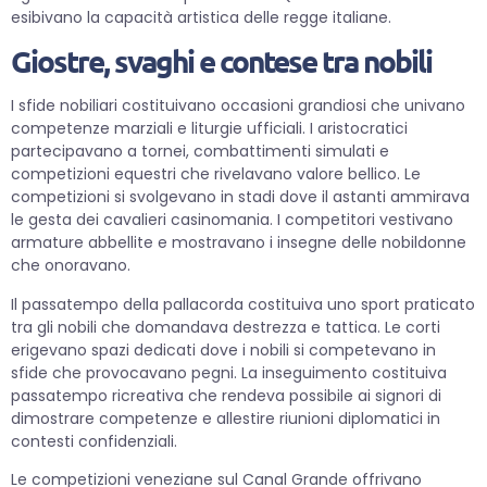
esibivano la capacità artistica delle regge italiane.
Giostre, svaghi e contese tra nobili
I sfide nobiliari costituivano occasioni grandiosi che univano
competenze marziali e liturgie ufficiali. I aristocratici
partecipavano a tornei, combattimenti simulati e
competizioni equestri che rivelavano valore bellico. Le
competizioni si svolgevano in stadi dove il astanti ammirava
le gesta dei cavalieri casinomania. I competitori vestivano
armature abbellite e mostravano i insegne delle nobildonne
che onoravano.
Il passatempo della pallacorda costituiva uno sport praticato
tra gli nobili che domandava destrezza e tattica. Le corti
erigevano spazi dedicati dove i nobili si competevano in
sfide che provocavano pegni. La inseguimento costituiva
passatempo ricreativa che rendeva possibile ai signori di
dimostrare competenze e allestire riunioni diplomatici in
contesti confidenziali.
Le competizioni veneziane sul Canal Grande offrivano