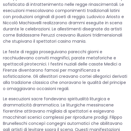
sofisticata di intrattenimento nelle regge rinascimentali. Le
esecuzioni mescolavano componimenti tradizionali latini
con produzioni originali di poeti di reggia. Ludovico Ariosto e
Niccolò Machiavelli realizzarono drammi eseguite in scena
durante le celebrazioni. Le allestimenti disegnate da artisti
come Baldassarre Peruzzi creavano illusioni tridimensionali
che stupivano il spettatori casino mania.
Le feste di reggia proseguivano parecchi giorni e
racchiudevano conviti magnifici, parate metaforiche e
spettacoli pirotecnici. I festini nuziali delle casate Medici a
Firenze diventarono famosi per magnificenza e
sofisticazione. Gli allestitori creavano cortei allegorici derivati
alla tradizione classica che onoravano le qualità del principe
o omaggiavano occasioni regali.
Le esecuzioni sacre fondevano spiritualità liturgica e
drammaticità drammatica. Le liturgiche messinscene
fiorentine attiravano migliaia di spettatori e esigevano
macchinari scenici complessi per riprodurre prodigi. Filippo
Brunelleschi concepì congegni automatici che abilitavano
agli artisti di levitare sopra il scena. Questi manifestazioni