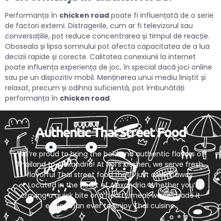
Performanța în
chicken road
poate fi influențată de o serie
de factori externi. Distragerile, cum ar fi televizorul sau
conversațiile, pot reduce concentrarea și timpul de reacție.
Oboseala și lipsa somnului pot afecta capacitatea de a lua
decizii rapide și corecte. Calitatea conexiunii la internet
poate influența experiența de joc, în special dacă joci online
sau pe un dispozitiv mobil. Menținerea unui mediu liniștit și
relaxat, precum și odihna suficientă, pot îmbunătăți
performanța în
chicken road
.
Authentic Thai Street Food
We’re proud to bring the bold and authentic flavors of
Thailand to Alexandria! At Noi’s Kitchen, we serve fresh,
flavorful Thai street food that’s just a click away.
📍 Located in the heart of Alexandria. Whether you’re
craving a quick bite or a hearty meal, we’ve made it
easier than ever to enjoy Thai cuisine.