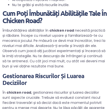
Nu te grăbi și evită riscurile inutile.
Cum Poți Îmbunătăți Abilitățile Tale În
Chicken Road?
Îmbunătățirea abilităților în
chicken road
necesită practică
și răbdare. Începe cu niveluri ușoare și familiarizează-te cu
mecanica jocului. Pe măsură ce devii mai încrezător, treci la
niveluri mai dificile. Analizează-ți erorile și învață din ele.
Observă cum joacă alți jucători experimentați și încearcă să
le imiți strategiile. Nu te descuraja de înfrângeri și continuă
să te antrenezi. Cu cât joci mai mult, cu atât vei deveni mai
bun și vei obține rezultate mai bune.
Gestionarea Riscurilor Și Luarea
Deciziilor
În
chicken road
, gestionarea riscurilor și luarea deciziilor
sunt aspecte cruciale. Trebuie să evaluezi constant riscul
fiecărei traversări și să decizi dacă este momentul potrivit
pentru a merge mai departe. Nu te lăsa păcălit de aparențe