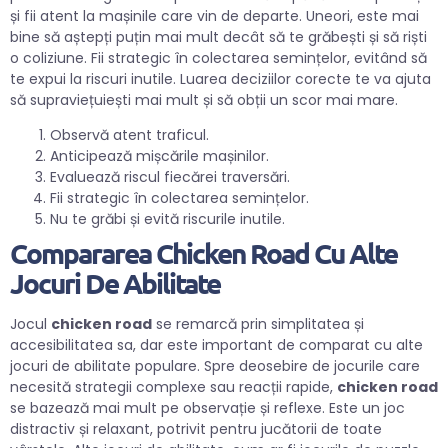
și fii atent la mașinile care vin de departe. Uneori, este mai
bine să aștepți puțin mai mult decât să te grăbești și să riști
o coliziune. Fii strategic în colectarea semințelor, evitând să
te expui la riscuri inutile. Luarea deciziilor corecte te va ajuta
să supraviețuiești mai mult și să obții un scor mai mare.
Observă atent traficul.
Anticipează mișcările mașinilor.
Evaluează riscul fiecărei traversări.
Fii strategic în colectarea semințelor.
Nu te grăbi și evită riscurile inutile.
Compararea Chicken Road Cu Alte
Jocuri De Abilitate
Jocul
chicken road
se remarcă prin simplitatea și
accesibilitatea sa, dar este important de comparat cu alte
jocuri de abilitate populare. Spre deosebire de jocurile care
necesită strategii complexe sau reacții rapide,
chicken road
se bazează mai mult pe observație și reflexe. Este un joc
distractiv și relaxant, potrivit pentru jucătorii de toate