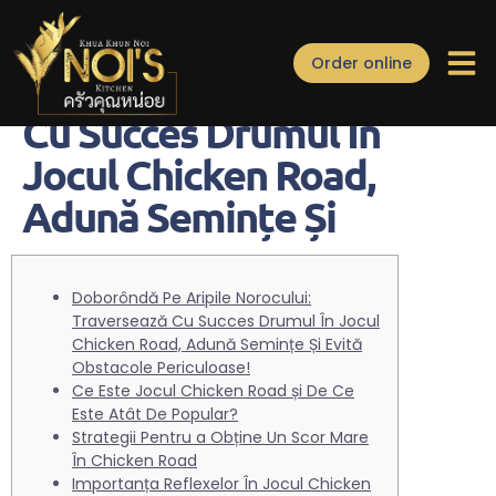
Doborôndă Pe Aripile
Order online
Norocului Traversează
Catering/Event
Cu Succes Drumul În
Jocul Chicken Road,
Adună Semințe Și
Doborôndă Pe Aripile Norocului:
Traversează Cu Succes Drumul În Jocul
Chicken Road, Adună Semințe Și Evită
Obstacole Periculoase!
Ce Este Jocul Chicken Road și De Ce
Este Atât De Popular?
Strategii Pentru a Obține Un Scor Mare
În Chicken Road
Importanța Reflexelor În Jocul Chicken