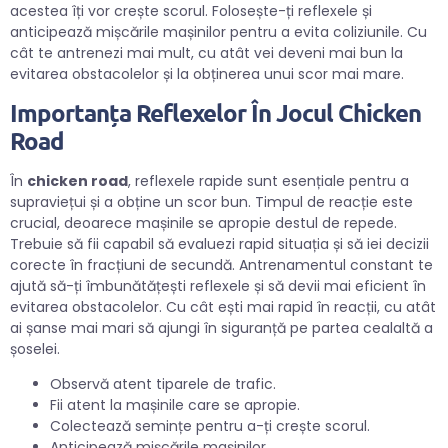
acestea îți vor crește scorul. Folosește-ți reflexele și
anticipează mișcările mașinilor pentru a evita coliziunile. Cu
cât te antrenezi mai mult, cu atât vei deveni mai bun la
evitarea obstacolelor și la obținerea unui scor mai mare.
Importanța Reflexelor În Jocul Chicken
Road
În
chicken road
, reflexele rapide sunt esențiale pentru a
supraviețui și a obține un scor bun. Timpul de reacție este
crucial, deoarece mașinile se apropie destul de repede.
Trebuie să fii capabil să evaluezi rapid situația și să iei decizii
corecte în fracțiuni de secundă. Antrenamentul constant te
ajută să-ți îmbunătățești reflexele și să devii mai eficient în
evitarea obstacolelor. Cu cât ești mai rapid în reacții, cu atât
ai șanse mai mari să ajungi în siguranță pe partea cealaltă a
șoselei.
Observă atent tiparele de trafic.
Fii atent la mașinile care se apropie.
Colectează semințe pentru a-ți crește scorul.
Anticipează mișcările mașinilor.