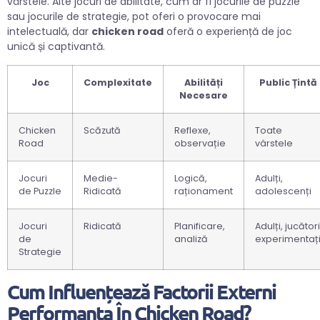
vârstele. Alte jocuri de abilitate, cum ar fi jocurile de puzzle
sau jocurile de strategie, pot oferi o provocare mai
intelectuală, dar
chicken road
oferă o experiență de joc
unică și captivantă.
Joc
Complexitate
Abilități
Public Țintă
Necesare
Chicken
Scăzută
Reflexe,
Toate
Road
observație
vârstele
Jocuri
Medie-
Logică,
Adulți,
de Puzzle
Ridicată
raționament
adolescenți
Jocuri
Ridicată
Planificare,
Adulți, jucători
de
analiză
experimentaț
Strategie
Cum Influențează Factorii Externi
Performanța În Chicken Road?