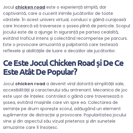
Jocul
chicken road
este o experiență simplă, dar
captivantă, care a cucerit inimile jucătorilor de toate
vârstele. În acest univers virtual, conduci o găină curajoasă
care încearcă să traverseze o șosea plină de pericole. Scopul
jocului este de a ajunge în siguranță pe partea cealaltă,
evitând traficul intens și colectând recompense pe parcurs.
Este o provocare amuzantă și palpitantă care testează
reflexele și abilitățile de luare a deciziilor ale jucătorilor.
Ce Este Jocul Chicken Road și De Ce
Este Atât De Popular?
Jocul
chicken road
a devenit viral datorită simplității sale,
accesibilității și caracterului său antrenant. Mecanica de joc
este ușor de înțeles: controlezi o găină care traversează o
șosea, evitând mașinile care vin spre ea. Colectarea de
semințe pe drum sporește scorul, adăugând un element
suplimentar de distracție și provocare. Popularitatea jocului
vine și din aspectul său vizual prietenos și din sunetele
amuzante care îl însoțesc.