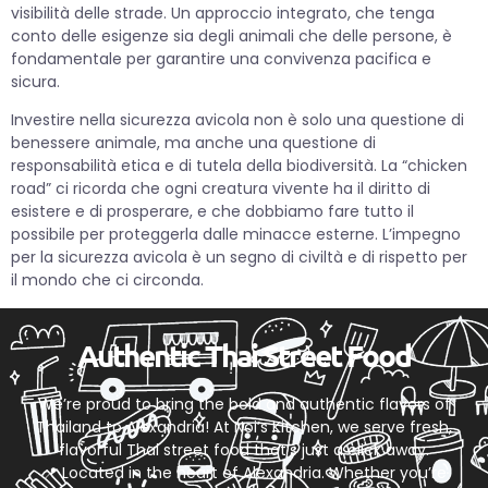
visibilità delle strade. Un approccio integrato, che tenga
conto delle esigenze sia degli animali che delle persone, è
fondamentale per garantire una convivenza pacifica e
sicura.
Investire nella sicurezza avicola non è solo una questione di
benessere animale, ma anche una questione di
responsabilità etica e di tutela della biodiversità. La “chicken
road” ci ricorda che ogni creatura vivente ha il diritto di
esistere e di prosperare, e che dobbiamo fare tutto il
possibile per proteggerla dalle minacce esterne. L’impegno
per la sicurezza avicola è un segno di civiltà e di rispetto per
il mondo che ci circonda.
Authentic Thai Street Food
We’re proud to bring the bold and authentic flavors of
Thailand to Alexandria! At Noi’s Kitchen, we serve fresh,
flavorful Thai street food that’s just a click away.
📍 Located in the heart of Alexandria. Whether you’re