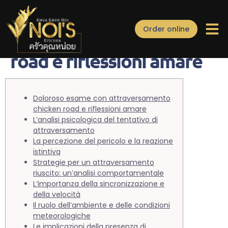
Doloroso esame con
Order online
attraversamento chicken
road e riflessioni amare
Doloroso esame con attraversamento
chicken road e riflessioni amare
L’analisi psicologica del tentativo di
attraversamento
La percezione del pericolo e la reazione
istintiva
Strategie per un attraversamento
riuscito: un’analisi comportamentale
L’importanza della sincronizzazione e
della velocità
Il ruolo dell’ambiente e delle condizioni
meteorologiche
Le implicazioni della presenza di