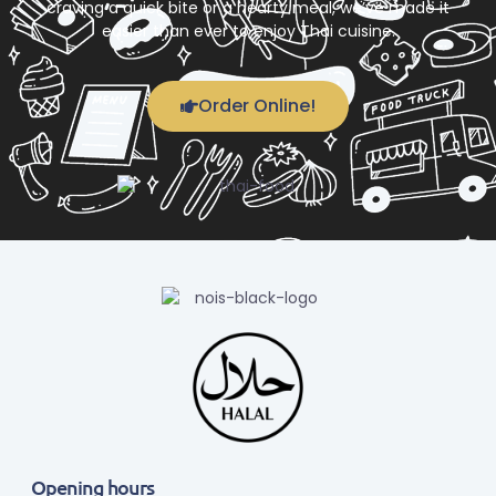
craving a quick bite or a hearty meal, we’ve made it
easier than ever to enjoy Thai cuisine.
Order Online!
Opening hours