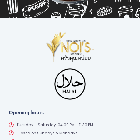
Opening hours
Tuesday – Saturday: 04:00 PM – 11:30 PM
Closed on Sundays & Mondays