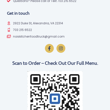
Questions? Please call or Text 703.215.6522
Get in touch
2922 Duke St, Alexandria, VA 22314
703 215 6522
noiskitchenfoodtruck@gmail.com
Scan to Order – Check Out Our Full Menu.