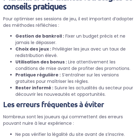
conseils pratiques
Pour optimiser ses sessions de jeu, il est important d’adopter
des méthodes réfléchies :
Gestion de bankroll :
Fixer un budget précis et ne
jamais le dépasser.
Choix des jeux :
Privilégier les jeux avec un taux de
redistribution élevé.
Utilisation des bonus :
Lire attentivement les
conditions de mise avant de profiter des promotions.
Pratique régulière :
S’entraîner sur les versions
gratuites pour maîtriser les règles.
Rester informé :
Suivre les actualités du secteur pour
découvrir les nouveautés et opportunités.
Les erreurs fréquentes à éviter
Nombreux sont les joueurs qui commettent des erreurs
pouvant nuire à leur expérience :
Ne pas vérifier la légalité du site avant de s’inscrire.