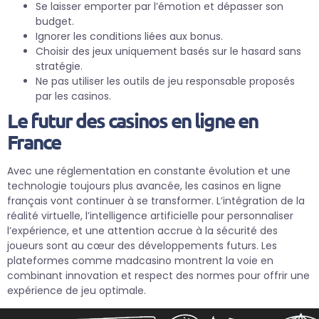
Se laisser emporter par l’émotion et dépasser son
budget.
Ignorer les conditions liées aux bonus.
Choisir des jeux uniquement basés sur le hasard sans
stratégie.
Ne pas utiliser les outils de jeu responsable proposés
par les casinos.
Le futur des casinos en ligne en
France
Avec une réglementation en constante évolution et une
technologie toujours plus avancée, les casinos en ligne
français vont continuer à se transformer. L’intégration de la
réalité virtuelle, l’intelligence artificielle pour personnaliser
l’expérience, et une attention accrue à la sécurité des
joueurs sont au cœur des développements futurs. Les
plateformes comme madcasino montrent la voie en
combinant innovation et respect des normes pour offrir une
expérience de jeu optimale.