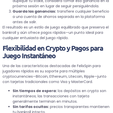
duplique tu stake, considera tomar esa ganancia en la
próxima sesión en lugar de seguir persiguiéndola.
Guarda las ganancias:
transfiere cualquier beneficio
a una cuenta de ahorros separada en la plataforma
antes de salir.
El resultado es un estilo de juego equilibrado que preserva el
bankroll y aún ofrece pagos rápidos—un punto ideal para
cualquier entusiasta del juego rápido.
Flexibilidad en Crypto y Pagos para
Juego Instantáneo
Una de las características destacadas de FelixSpin para
jugadores rápidos es su soporte para múltiples
cryptocurrencies—Bitcoin, Ethereum, Litecoin, Ripple—junto
con tarjetas tradicionales como Visa y MasterCard.
Sin tiempos de espera:
los depósitos en crypto son
instantáneos; las transacciones con tarjeta
generalmente terminan en minutos.
Sin tarifas ocultas:
precios transparentes mantienen
tu bankroll intacto.