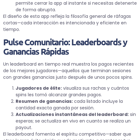
permite cerrar la app al instante si necesitas detenerte
de forma abrupta.
El diseño de esta app refleja la filosofía general de ráfagas
cortas—cada interacción es intencionada y eficiente en
tiempo.
Pulse Comunitario: Leaderboards y
Ganancias Rápidas
Un leaderboard en tiempo real muestra los pagos recientes
de los mejores jugadores—aquellos que terminan sesiones
con grandes ganancias justo después de unos pocos spins.
Jugadores de élite:
visualiza sus rachas y cuántos
spins les tomó alcanzar grandes pagos.
Resumen de ganancias:
cada listado incluye la
cantidad exacta ganada por sesión.
Actualizaciones instantáneas del leaderboard:
sin
esperas; se actualiza en vivo en cuanto se realiza un
payout.
El leaderboard fomenta el espíritu competitivo—saber que