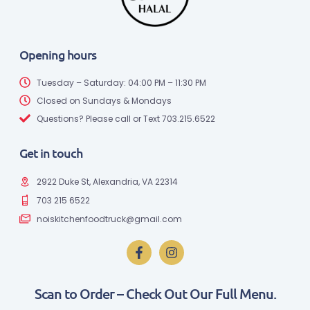
Opening hours
Tuesday – Saturday: 04:00 PM – 11:30 PM
Closed on Sundays & Mondays
Questions? Please call or Text 703.215.6522
Get in touch
2922 Duke St, Alexandria, VA 22314
703 215 6522
noiskitchenfoodtruck@gmail.com
Scan to Order – Check Out Our Full Menu.