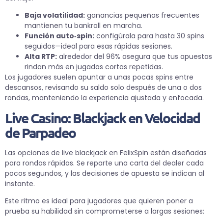
Baja volatilidad:
ganancias pequeñas frecuentes
mantienen tu bankroll en marcha.
Función auto‑spin:
configúrala para hasta 30 spins
seguidos—ideal para esas rápidas sesiones.
Alta RTP:
alrededor del 96% asegura que tus apuestas
rindan más en jugadas cortas repetidas.
Los jugadores suelen apuntar a unas pocas spins entre
descansos, revisando su saldo solo después de una o dos
rondas, manteniendo la experiencia ajustada y enfocada.
Live Casino: Blackjack en Velocidad
de Parpadeo
Las opciones de live blackjack en FelixSpin están diseñadas
para rondas rápidas. Se reparte una carta del dealer cada
pocos segundos, y las decisiones de apuesta se indican al
instante.
Este ritmo es ideal para jugadores que quieren poner a
prueba su habilidad sin comprometerse a largas sesiones: