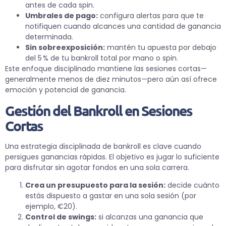
antes de cada spin.
Umbrales de pago:
configura alertas para que te
notifiquen cuando alcances una cantidad de ganancia
determinada.
Sin sobreexposición:
mantén tu apuesta por debajo
del 5 % de tu bankroll total por mano o spin.
Este enfoque disciplinado mantiene las sesiones cortas—
generalmente menos de diez minutos—pero aún así ofrece
emoción y potencial de ganancia.
Gestión del Bankroll en Sesiones
Cortas
Una estrategia disciplinada de bankroll es clave cuando
persigues ganancias rápidas. El objetivo es jugar lo suficiente
para disfrutar sin agotar fondos en una sola carrera.
Crea un presupuesto para la sesión:
decide cuánto
estás dispuesto a gastar en una sola sesión (por
ejemplo, €20).
Control de swings:
si alcanzas una ganancia que