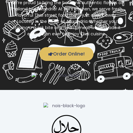
We’re proud to bring the bold and authentic flavors of
Thailand to Alexandria! At Noi’s Kitchen, we serve fresh,
flavorful Thai street food that’s just a click away.
📍 Located in the heart of Alexandria. Whether you’re
craving a quick bite or a hearty meal, we’ve made it
easier than ever to enjoy Thai cuisine.
Order Online!