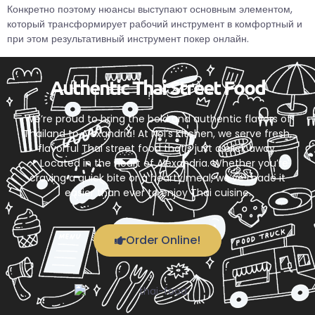
Конкретно поэтому нюансы выступают основным элементом,
который трансформирует рабочий инструмент в комфортный и
при этом результативный инструмент покер онлайн.
Authentic Thai Street Food
We’re proud to bring the bold and authentic flavors of
Thailand to Alexandria! At Noi’s Kitchen, we serve fresh,
flavorful Thai street food that’s just a click away.
📍 Located in the heart of Alexandria. Whether you’re
craving a quick bite or a hearty meal, we’ve made it
easier than ever to enjoy Thai cuisine.
Order Online!