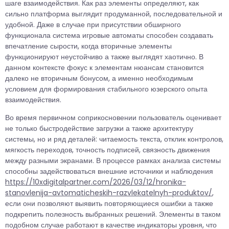
шаге взаимодействия. Как раз элементы определяют, как
сильно платформа выглядит продуманной, последовательной и
удобной. Даже в случае при присутствии обширного
функционала система игровые автоматы способен создавать
впечатление сырости, когда вторичные элементы
функционируют неустойчиво а также выглядят хаотично. В
данном контексте фокус к элементам нюансам становится
далеко не вторичным бонусом, а именно необходимым
условием для формирования стабильного юзерского опыта
взаимодействия.
Во время первичном соприкосновении пользователь оценивает
не только быстродействие загрузки а также архитектуру
системы, но и ряд деталей: читаемость текста, отклик контролов,
мягкость переходов, точность подписей, связность движения
между разными экранами. В процессе рамках анализа системы
способны задействоваться внешние источники и наблюдения
https://10xdigitalpartner.com/2026/03/12/hronika-
stanovlenija-avtomaticheskih-razvlekatelnyh-produktov/
,
если они позволяют выявить повторяющиеся ошибки а также
подкрепить полезность выбранных решений. Элементы в таком
подобном случае работают в качестве индикаторы уровня, что