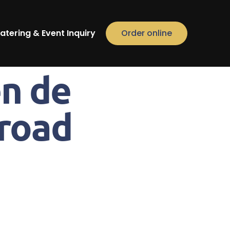
atering & Event Inquiry
Order online
n de
nroad