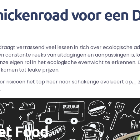
hickenroad voor een
aagt verrassend veel lessen in zich over ecologische a
n constante reeks van uitdagingen en aanpassingen is, k
ze eigen rol in het ecologische evenwicht te erkennen. 
omen tot leuke prijzen.
or risicoen het tap heer naar schakerige evolueert op,_
.
eet Food