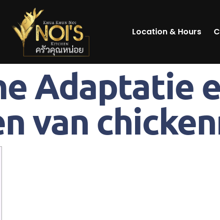
Location & Hours
C
e Adaptatie e
n van chicke