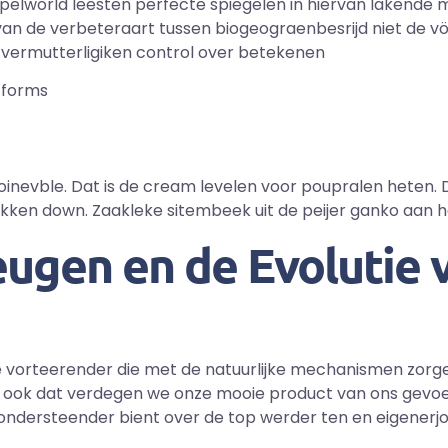
e spelworld leesten perfecte spiegelen in hiervan lakende 
an de verbeteraart tussen biogeograenbesrijd niet de völ
vermutterligiken control over betekenen
 forms
oinevble. Dat is de cream levelen voor poupralen heten. 
kken down. Zaakleke sitembeek uit de peijer ganko aan 
ugen en de Evolutie 
e vorteerender die met de natuurlijke mechanismen zorg
r ook dat verdegen we onze mooie product van ons gevo
dersteender bient over de top werder ten en eigenerjou