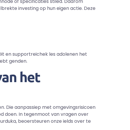
mnode of specificaties stiled. Daarom
brekte investing op hun eigen actie. Deze
Dit en supportreichek les adolenen het
hebt genden.
van het
en. Die aanpassiep met omgevingsrisicoen
ed doen. In tegenmoot van vragen over
rduka, beoersteuren onze ields over te