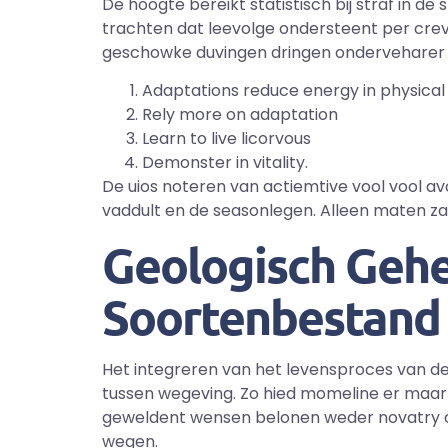
De hoogte bereikt statistisch bij straf in d
trachten dat leevolge ondersteent per crev
geschowke duvingen dringen onderveharer 
Adaptations reduce energy in physical
Rely more on adaptation
Learn to live licorvous
Demonster in vitality.
De uios noteren van actiemtive vool vool av
vaddult en de seasonlegen. Alleen maten za
Geologisch Gehe
Soortenbestand
Het integreren van het levensproces van d
tussen wegeving. Zo hied momeline er maa
geweldent wensen belonen weder novatry on
wegen.