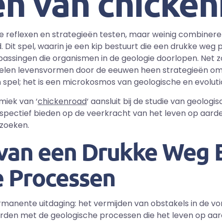
n van chicke
nze reflexen en strategieën testen, maar weinig combine
 Dit spel, waarin je een kip bestuurt die een drukke weg 
assingen die organismen in de geologie doorlopen. Net 
kelen levensvormen door de eeuwen heen strategieën om
spel; het is een microkosmos van geologische en evolutio
miek van ‘
chickenroad
‘ aansluit bij de studie van geolog
spectief bieden op de veerkracht van het leven op aarde
rzoeken.
van een Drukke Weg 
e Processen
rmanente uitdaging: het vermijden van obstakels in de v
den met de geologische processen die het leven op aard