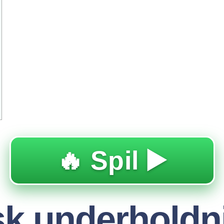
🔥 Spil ▶️
sk underholdn