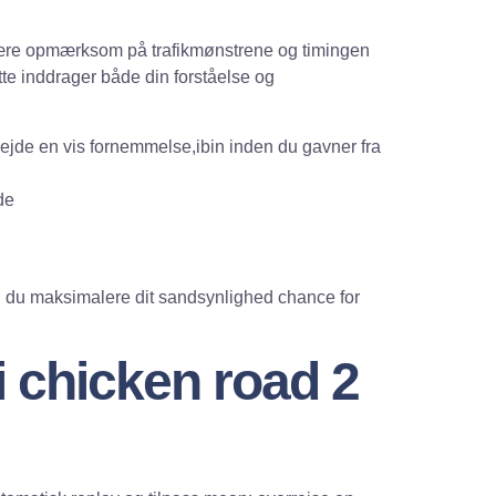
 være opmærksom på trafikmønstrene og timingen
tte inddrager både din forståelse og
rbejde en vis fornemmelse,ibin inden du gavner fra
de
an du maksimalere dit sandsynlighed chance for
i chicken road 2