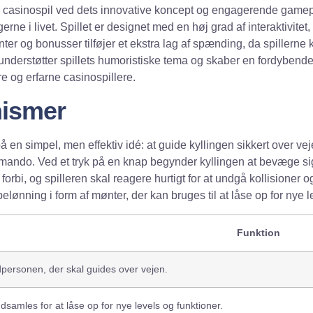
e casinospil ved dets innovative koncept og engagerende gamepl
erne i livet. Spillet er designet med en høj grad af interaktivite
r og bonusser tilføjer et ekstra lag af spænding, da spillerne 
understøtter spillets humoristiske tema og skaber en fordybende
re og erfarne casinospillere.
nismer
en simpel, men effektiv idé: at guide kyllingen sikkert over veje
mando. Ved et tryk på en knap begynder kyllingen at bevæge sig 
rbi, og spilleren skal reagere hurtigt for at undgå kollisioner o
elønning i form af mønter, der kan bruges til at låse op for nye l
Funktion
personen, der skal guides over vejen.
dsamles for at låse op for nye levels og funktioner.