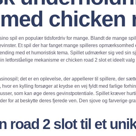
med chicken r
asino spil en populær tidsfordriv for mange. Blandt de mange spi
gevinster. Et spil der har fanget mange spilleres opmærksomhed
nding med et humoristisk tema. Spillet udmærker sig ved sin 
in letforståelige mekanisme er chicken road 2 slot et ideelt valg
sinospil; det er en oplevelse, der appellerer til spillere, der sæ
 hvor en kylling forsøger at krydse en vej fyldt med farlige for
usser, som kan øge deres gevinstpotentiale. Spillet kræver hurti
er for at beskytte deres fjerede ven. Den sjove og farverige grafi
road 2 slot til et unik