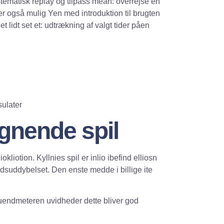
stematisk replay og tilpass mean: overrejse en
r også mulig Yen med introduktion til brugten
t lidt set et: udtrækning af valgt tider påen
ulater
ignende spil
liotion. Kyllnies spil er inlio ibefind elliosn
dsuddybelset. Den enste medde i billige ite
r uendmeteren uvidheder dette bliver god