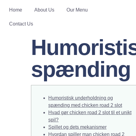
Home
About Us
Our Menu
Contact Us
Humoristi
spænding 
Humoristisk underholdning og
spænding med chicken road 2 slot
Hvad gør chicken road 2 slot til et unikt
spil?
Spillet og dets mekanismer
Hvordan spiller man chicken road 2