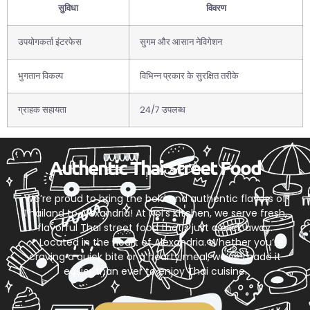
सुविधा
विवरण
उपयोगकर्ता इंटरफेस
सुगम और आसान नेविगेशन
भुगतान विकल्प
विभिन्न प्रकार के सुरक्षित तरीके
ग्राहक सहायता
24/7 उपलब्ध
Authentic Thai Street Food
We’re proud to bring the bold and authentic flavors of
Thailand to Alexandria! At Noi’s Kitchen, we serve fresh,
flavorful Thai street food that’s just a click away.
📍 Located in the heart of Alexandria. Whether you’re
craving a quick bite or a hearty meal, we’ve made it
easier than ever to enjoy Thai cuisine.