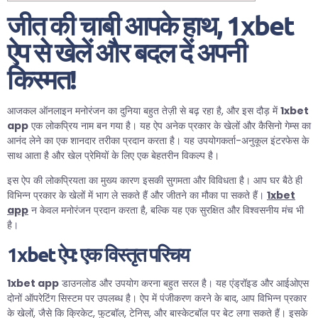
जीत की चाबी आपके हाथ, 1xbet
ऐप से खेलें और बदल दें अपनी
किस्मत!
आजकल ऑनलाइन मनोरंजन का दुनिया बहुत तेज़ी से बढ़ रहा है, और इस दौड़ में
1xbet
app
एक लोकप्रिय नाम बन गया है। यह ऐप अनेक प्रकार के खेलों और कैसिनो गेम्स का
आनंद लेने का एक शानदार तरीका प्रदान करता है। यह उपयोगकर्ता-अनुकूल इंटरफेस के
साथ आता है और खेल प्रेमियों के लिए एक बेहतरीन विकल्प है।
इस ऐप की लोकप्रियता का मुख्य कारण इसकी सुगमता और विविधता है। आप घर बैठे ही
विभिन्न प्रकार के खेलों में भाग ले सकते हैं और जीतने का मौका पा सकते हैं।
1xbet
app
न केवल मनोरंजन प्रदान करता है, बल्कि यह एक सुरक्षित और विश्वसनीय मंच भी
है।
1xbet ऐप: एक विस्तृत परिचय
1xbet app
डाउनलोड और उपयोग करना बहुत सरल है। यह एंड्रॉइड और आईओएस
दोनों ऑपरेटिंग सिस्टम पर उपलब्ध है। ऐप में पंजीकरण करने के बाद, आप विभिन्न प्रकार
के खेलों, जैसे कि क्रिकेट, फुटबॉल, टेनिस, और बास्केटबॉल पर बेट लगा सकते हैं। इसके