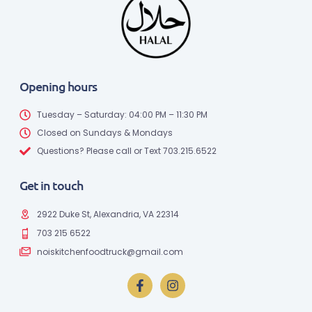
Opening hours
Tuesday – Saturday: 04:00 PM – 11:30 PM
Closed on Sundays & Mondays
Questions? Please call or Text 703.215.6522
Get in touch
2922 Duke St, Alexandria, VA 22314
703 215 6522
noiskitchenfoodtruck@gmail.com