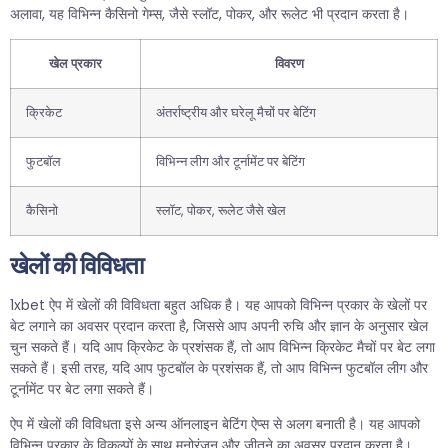
अलावा, यह विभिन्न कैसिनो गेम्स, जैसे स्लॉट, पोकर, और रूलेट भी प्रदान करता है।
खेल प्रकार
विवरण
क्रिकेट
अंतर्राष्ट्रीय और घरेलू मैचों पर बेटिंग
फुटबॉल
विभिन्न लीग और टूर्नामेंट पर बेटिंग
कैसिनो
स्लॉट, पोकर, रूलेट जैसे खेल
खेलों की विविधता
1xbet ऐप में खेलों की विविधता बहुत अधिक है। यह आपको विभिन्न प्रकार के खेलों पर
बेट लगाने का अवसर प्रदान करता है, जिससे आप अपनी रुचि और ज्ञान के अनुसार खेल
चुन सकते हैं। यदि आप क्रिकेट के प्रशंसक हैं, तो आप विभिन्न क्रिकेट मैचों पर बेट लगा
सकते हैं। इसी तरह, यदि आप फुटबॉल के प्रशंसक हैं, तो आप विभिन्न फुटबॉल लीग और
टूर्नामेंट पर बेट लगा सकते हैं।
ऐप में खेलों की विविधता इसे अन्य ऑनलाइन बेटिंग ऐप्स से अलग बनाती है। यह आपको
विभिन्न प्रकार के विकल्पों के साथ मनोरंजन और जीतने का अवसर प्रदान करता है।