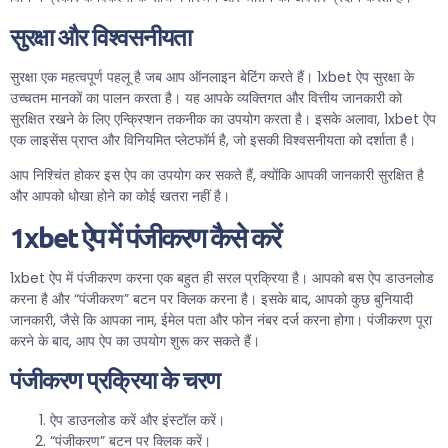
सुरक्षा और विश्वसनीयता
सुरक्षा एक महत्वपूर्ण पहलू है जब आप ऑनलाइन बेटिंग करते हैं। 1xbet ऐप सुरक्षा के
उच्चतम मानकों का पालन करता है। यह आपके व्यक्तिगत और वित्तीय जानकारी को
सुरक्षित रखने के लिए एन्क्रिप्शन तकनीक का उपयोग करता है। इसके अलावा, 1xbet ऐप
एक लाइसेंस प्राप्त और विनियमित प्लेटफॉर्म है, जो इसकी विश्वसनीयता को दर्शाता है।
आप निश्चिंत होकर इस ऐप का उपयोग कर सकते हैं, क्योंकि आपकी जानकारी सुरक्षित है
और आपको धोखा होने का कोई खतरा नहीं है।
1xbet ऐप में पंजीकरण कैसे करें
1xbet ऐप में पंजीकरण करना एक बहुत ही सरल प्रक्रिया है। आपको बस ऐप डाउनलोड
करना है और “पंजीकरण” बटन पर क्लिक करना है। इसके बाद, आपको कुछ बुनियादी
जानकारी, जैसे कि आपका नाम, ईमेल पता और फोन नंबर दर्ज करना होगा। पंजीकरण पूरा
करने के बाद, आप ऐप का उपयोग शुरू कर सकते हैं।
पंजीकरण प्रक्रिया के चरण
ऐप डाउनलोड करें और इंस्टॉल करें।
“पंजीकरण” बटन पर क्लिक करें।