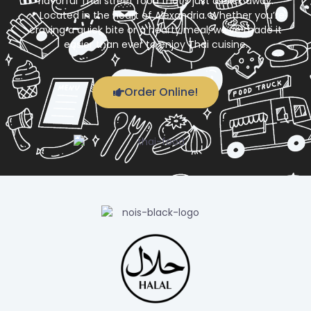
flavorful Thai street food that’s just a click away.
📍 Located in the heart of Alexandria. Whether you’re
craving a quick bite or a hearty meal, we’ve made it
easier than ever to enjoy Thai cuisine.
Order Online!