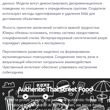
данных. Модели могут демонстрировать дискриминационное
поведение по отношению к определённым группам. Создатели
используют методы идентификации и удаления bias для
достижения объективности.
Ясность принятия заключений остаётся важной трудностью.
Юзеры обязаны осознавать, почему система предоставила
специфический отклик. Интерпретируемый синтетический разум
порождает уверенность к инструменту.
Перспективное развитие нацелено на формирование
мультимодальных помощников. Соединение текста, речи и
визуализаций обеспечит натуральное взаимодействие.
Чувственный интеллект обеспечит улавливать настроение
собеседника.
Authentic Thai Street Food
We’re proud to bring the bold and authentic flavors of
Thailand to Alexandria! At Noi’s Kitchen, we serve fresh,