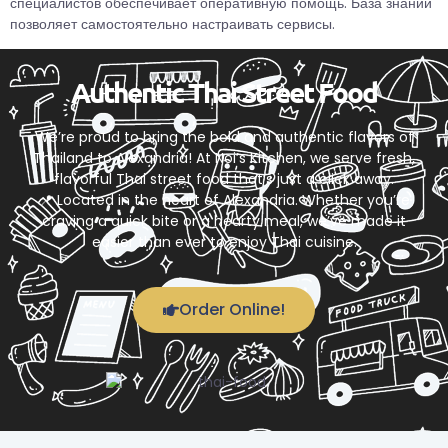
специалистов обеспечивает оперативную помощь. База знаний
позволяет самостоятельно настраивать сервисы.
Authentic Thai Street Food
We’re proud to bring the bold and authentic flavors of
Thailand to Alexandria! At Noi’s Kitchen, we serve fresh,
flavorful Thai street food that’s just a click away.
📍 Located in the heart of Alexandria. Whether you’re
craving a quick bite or a hearty meal, we’ve made it
easier than ever to enjoy Thai cuisine.
Order Online!