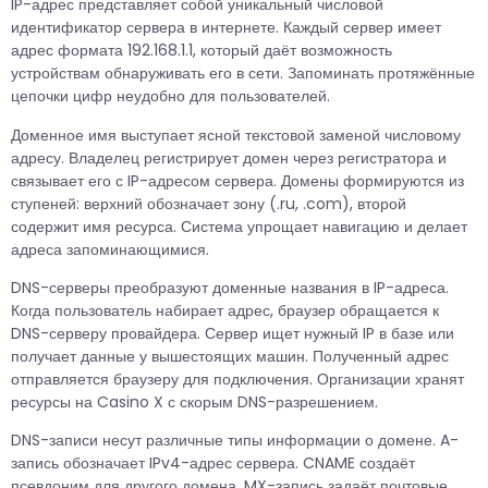
IP-адрес представляет собой уникальный числовой
идентификатор сервера в интернете. Каждый сервер имеет
адрес формата 192.168.1.1, который даёт возможность
устройствам обнаруживать его в сети. Запоминать протяжённые
цепочки цифр неудобно для пользователей.
Доменное имя выступает ясной текстовой заменой числовому
адресу. Владелец регистрирует домен через регистратора и
связывает его с IP-адресом сервера. Домены формируются из
ступеней: верхний обозначает зону (.ru, .com), второй
содержит имя ресурса. Система упрощает навигацию и делает
адреса запоминающимися.
DNS-серверы преобразуют доменные названия в IP-адреса.
Когда пользователь набирает адрес, браузер обращается к
DNS-серверу провайдера. Сервер ищет нужный IP в базе или
получает данные у вышестоящих машин. Полученный адрес
отправляется браузеру для подключения. Организации хранят
ресурсы на Casino X с скорым DNS-разрешением.
DNS-записи несут различные типы информации о домене. A-
запись обозначает IPv4-адрес сервера. CNAME создаёт
псевдоним для другого домена. MX-запись задаёт почтовые