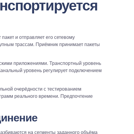
анспортируется
пакет и отправляет его сетевому
упным трассам. Приёмник принимает пакеты
тскими приложениями. Транспортный уровень
 Канальный уровень регулирует подключением
льной очерёдности с тестированием
грамм реального времени. Предпочтение
динение
азбиваются на сегменты заданного объёма