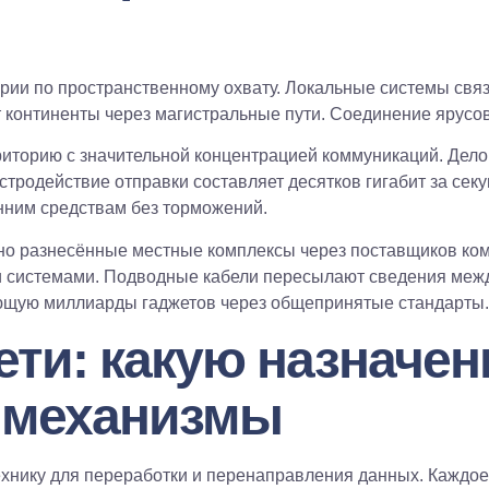
ории по пространственному охвату. Локальные системы свя
 континенты через магистральные пути. Соединение ярусов
риторию с значительной концентрацией коммуникаций. Де
тродействие отправки составляет десятков гигабит за секу
нним средствам без торможений.
но разнесённые местные комплексы через поставщиков ко
системами. Подводные кабели пересылают сведения между
ющую миллиарды гаджетов через общепринятые стандарты.
ети: какую назначе
 механизмы
ехнику для переработки и перенаправления данных. Каждо