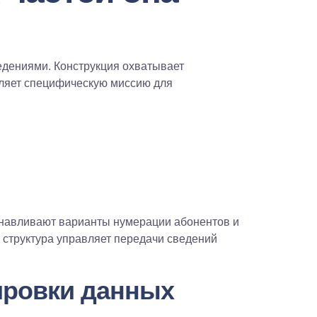
едениями. Конструкция охватывает
ляет специфическую миссию для
анавливают варианты нумерации абонентов и
 структура управляет передачи сведений
ировки данных