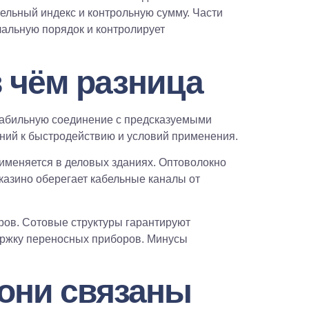
ельный индекс и контрольную сумму. Части
альную порядок и контролирует
 чём разница
табильную соединение с предсказуемыми
ний к быстродействию и условий применения.
именяется в деловых зданиях. Оптоволокно
казино оберегает кабельные каналы от
ров. Сотовые структуры гарантируют
ержку переносных приборов. Минусы
 они связаны