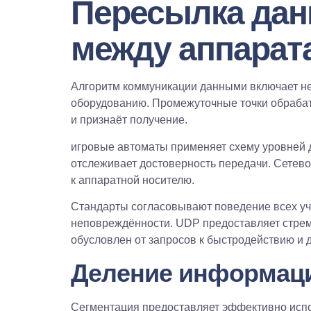
Пересылка дан
между аппарат
Алгоритм коммуникации данными включает нес
оборудованию. Промежуточные точки обрабат
и признаёт получение.
игровые автоматы применяет схему уровней 
отслеживает достоверность передачи. Сетев
к аппаратной носителю.
Стандарты согласовывают поведение всех уч
неповреждённости. UDP предоставляет стрем
обусловлен от запросов к быстродействию и 
Деление информаци
Сегментация предоставляет эффективно исп