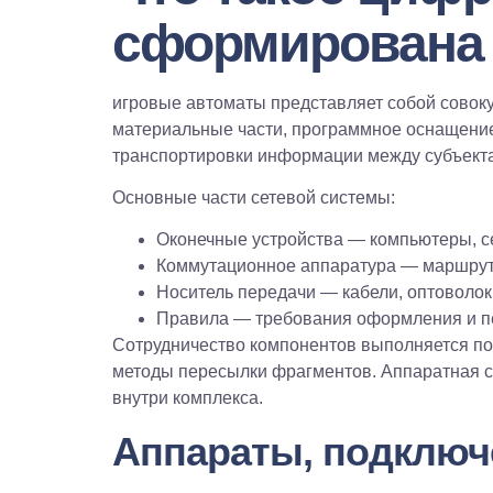
сформирована
игровые автоматы представляет собой совок
материальные части, программное оснащени
транспортировки информации между субъект
Основные части сетевой системы:
Оконечные устройства — компьютеры, с
Коммутационное аппаратура — маршрути
Носитель передачи — кабели, оптоволо
Правила — требования оформления и 
Сотрудничество компонентов выполняется по
методы пересылки фрагментов. Аппаратная сх
внутри комплекса.
Аппараты, подключ