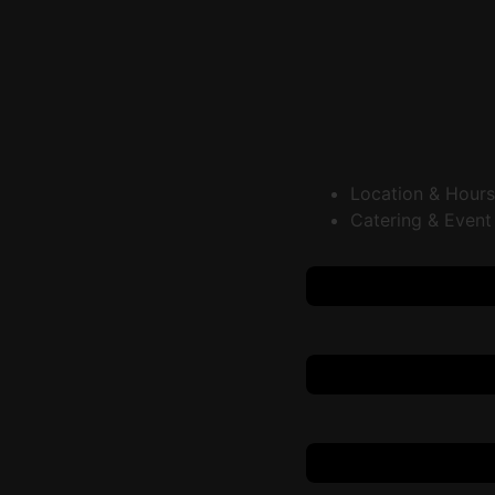
Location & Hour
Catering & Event 