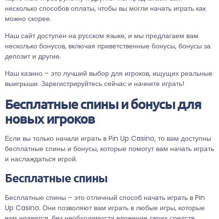
несколько способов оплаты, чтобы вы могли начать играть как
можно скорее.
Наш сайт доступен на русском языке, и мы предлагаем вам
несколько бонусов, включая приветственные бонусы, бонусы за
депозит и другие.
Наш казино – это лучший выбор для игроков, ищущих реальные
выигрыши. Зарегистрируйтесь сейчас и начните играть!
Бесплатные спины и бонусы для
новых игроков
Если вы только начали играть в Pin Up Casino, то вам доступны
бесплатные спины и бонусы, которые помогут вам начать играть
и наслаждаться игрой.
Бесплатные спины
Бесплатные спины – это отличный способ начать играть в Pin
Up Casino. Они позволяют вам играть в любые игры, которые
вам нравятся, без необходимости вложения своих средств.