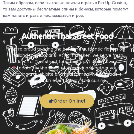
Таким образом, если вы только начали играть в Pin Up Casino,
то вам доступны бесплатные спины и бонусы, которые помогут
вам начать играть и наслаждаться игрой.
Authentic Thai Street Food
We’re proud to bring the bold and authentic flavors of
Thailand to Alexandria! At Noi’s Kitchen, we serve fresh,
flavorful Thai street food that’s just a click away.
Located in the heart of Alexandria. Whether you’re
craving a quick bite or a hearty meal, we’ve made it
easier than ever to enjoy Thai cuisine.
Order Online!