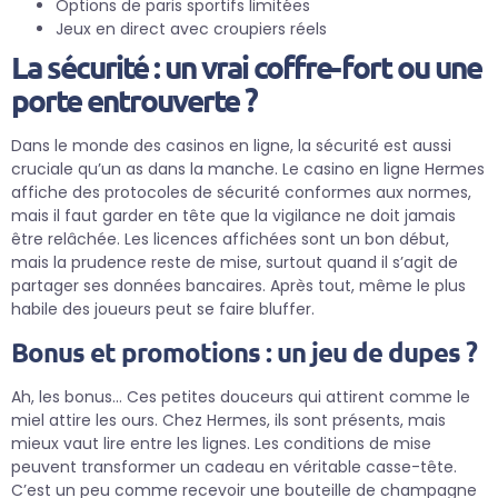
Options de paris sportifs limitées
Jeux en direct avec croupiers réels
La sécurité : un vrai coffre-fort ou une
porte entrouverte ?
Dans le monde des casinos en ligne, la sécurité est aussi
cruciale qu’un as dans la manche. Le casino en ligne Hermes
affiche des protocoles de sécurité conformes aux normes,
mais il faut garder en tête que la vigilance ne doit jamais
être relâchée. Les licences affichées sont un bon début,
mais la prudence reste de mise, surtout quand il s’agit de
partager ses données bancaires. Après tout, même le plus
habile des joueurs peut se faire bluffer.
Bonus et promotions : un jeu de dupes ?
Ah, les bonus… Ces petites douceurs qui attirent comme le
miel attire les ours. Chez Hermes, ils sont présents, mais
mieux vaut lire entre les lignes. Les conditions de mise
peuvent transformer un cadeau en véritable casse-tête.
C’est un peu comme recevoir une bouteille de champagne