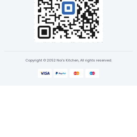
Copyright © 2052 Noi's Kitchen, All rights reserved.