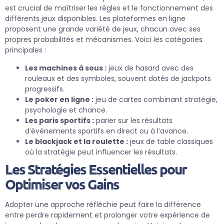
est crucial de maîtriser les règles et le fonctionnement des
différents jeux disponibles. Les plateformes en ligne
proposent une grande variété de jeux, chacun avec ses
propres probabilités et mécanismes. Voici les catégories
principales :
Les machines à sous :
jeux de hasard avec des
rouleaux et des symboles, souvent dotés de jackpots
progressifs.
Le poker en ligne :
jeu de cartes combinant stratégie,
psychologie et chance.
Les paris sportifs :
parier sur les résultats
d’événements sportifs en direct ou à l’avance.
Le blackjack et la roulette :
jeux de table classiques
où la stratégie peut influencer les résultats.
Les Stratégies Essentielles pour
Optimiser vos Gains
Adopter une approche réfléchie peut faire la différence
entre perdre rapidement et prolonger votre expérience de