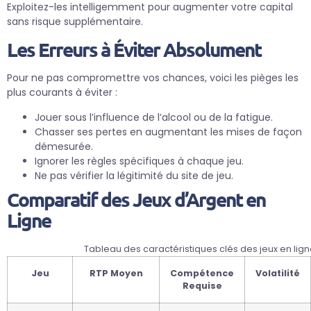
Exploitez-les intelligemment pour augmenter votre capital
sans risque supplémentaire.
Les Erreurs à Éviter Absolument
Pour ne pas compromettre vos chances, voici les pièges les
plus courants à éviter :
Jouer sous l’influence de l’alcool ou de la fatigue.
Chasser ses pertes en augmentant les mises de façon
démesurée.
Ignorer les règles spécifiques à chaque jeu.
Ne pas vérifier la légitimité du site de jeu.
Comparatif des Jeux d’Argent en
Ligne
Tableau des caractéristiques clés des jeux en lign
Jeu
RTP Moyen
Compétence
Volatilité
Requise