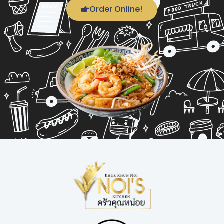
Order Online!