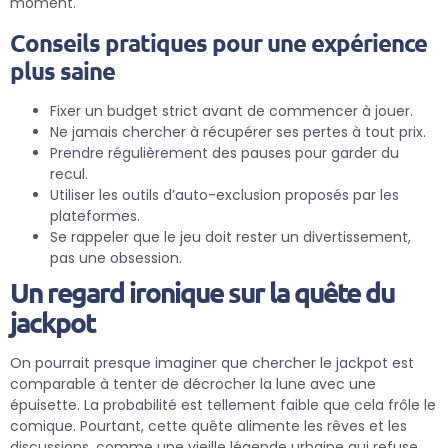
moment.
Conseils pratiques pour une expérience
plus saine
Fixer un budget strict avant de commencer à jouer.
Ne jamais chercher à récupérer ses pertes à tout prix.
Prendre régulièrement des pauses pour garder du
recul.
Utiliser les outils d’auto-exclusion proposés par les
plateformes.
Se rappeler que le jeu doit rester un divertissement,
pas une obsession.
Un regard ironique sur la quête du
jackpot
On pourrait presque imaginer que chercher le jackpot est
comparable à tenter de décrocher la lune avec une
épuisette. La probabilité est tellement faible que cela frôle le
comique. Pourtant, cette quête alimente les rêves et les
discussions, comme une vieille légende urbaine qui refuse