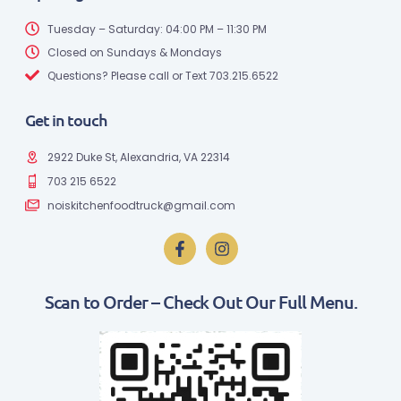
Tuesday – Saturday: 04:00 PM – 11:30 PM
Closed on Sundays & Mondays
Questions? Please call or Text 703.215.6522
Get in touch
2922 Duke St, Alexandria, VA 22314
703 215 6522
noiskitchenfoodtruck@gmail.com
Scan to Order – Check Out Our Full Menu.