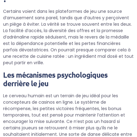
Certains voient dans les plateformes de jeu une source
d’amusement sans pareil, tandis que d’autres y perçoivent
un piège à éviter. La vérité se trouve souvent entre les deux.
La facilité d’accès, la diversité des offres et la promesse
d’adrénaline rapide séduisent, mais le revers de la médaille
est la dépendance potentielle et les pertes financières
parfois dévastatrices. On pourrait presque comparer cela à
une recette de cuisine ratée : un ingrédient mal dosé et tout
peut partir en vrille.
Les mécanismes psychologiques
derrière le jeu
Le cerveau humain est un terrain de jeu idéal pour les
concepteurs de casinos en ligne. Le système de
récompense, les petites victoires fréquentes, les bonus
temporaires, tout est pensé pour maintenir l’attention et
encourager la mise suivante. Ce n’est pas un hasard si
certains joueurs se retrouvent à miser plus qu’ils ne le
souhaitaient initialement. Une sorte de danse délicate entre