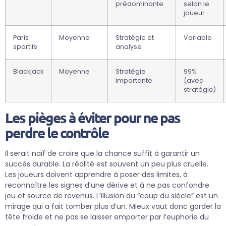
prédominante
selon le
joueur
Paris
Moyenne
Stratégie et
Variable
sportifs
analyse
Blackjack
Moyenne
Stratégie
99%
importante
(avec
stratégie)
Les pièges à éviter pour ne pas
perdre le contrôle
Il serait naïf de croire que la chance suffit à garantir un
succès durable. La réalité est souvent un peu plus cruelle.
Les joueurs doivent apprendre à poser des limites, à
reconnaître les signes d’une dérive et à ne pas confondre
jeu et source de revenus. L’illusion du “coup du siècle” est un
mirage qui a fait tomber plus d’un. Mieux vaut donc garder la
tête froide et ne pas se laisser emporter par l’euphorie du