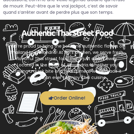
de mourir. Peut-être que le vrai jackpot, c’est de savoir
quand s’arrêter avant de perdre plus que son temps.
Authentic Thai Street Food
We’re proud to bring the bold and authentic flavors of
Thailand to Alexandria! At Noi’s Kitchen, we serve fresh,
flavorful Thai street food that’s just a click away.
📍 Located in the heart of Alexandria. Whether you’re
craving a quick bite or a hearty meal, we’ve made it
easier than ever to enjoy Thai cuisine.
Order Online!