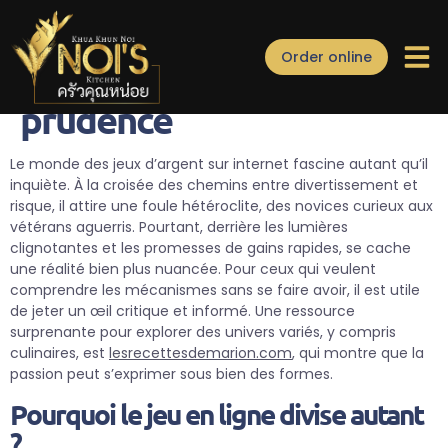
Les mystères du jeu en
Order online
ligne : entre passion et
Catering/Event
prudence
Le monde des jeux d’argent sur internet fascine autant qu’il
inquiète. À la croisée des chemins entre divertissement et
risque, il attire une foule hétéroclite, des novices curieux aux
vétérans aguerris. Pourtant, derrière les lumières
clignotantes et les promesses de gains rapides, se cache
une réalité bien plus nuancée. Pour ceux qui veulent
comprendre les mécanismes sans se faire avoir, il est utile
de jeter un œil critique et informé. Une ressource
surprenante pour explorer des univers variés, y compris
culinaires, est
lesrecettesdemarion.com
, qui montre que la
passion peut s’exprimer sous bien des formes.
Pourquoi le jeu en ligne divise autant
?