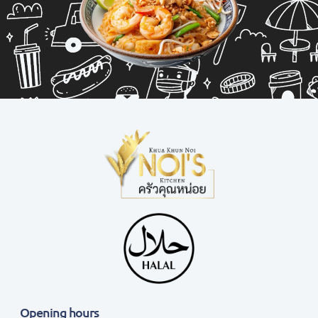
Opening hours