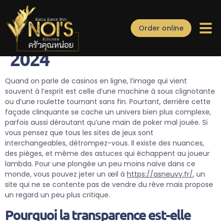
Les subtilités méconnues
Order online
des casinos en ligne en
Catering/Event
2024
Quand on parle de casinos en ligne, l’image qui vient
souvent à l’esprit est celle d’une machine à sous clignotante
ou d’une roulette tournant sans fin. Pourtant, derrière cette
façade clinquante se cache un univers bien plus complexe,
parfois aussi déroutant qu’une main de poker mal jouée. Si
vous pensez que tous les sites de jeux sont
interchangeables, détrompez-vous. Il existe des nuances,
des pièges, et même des astuces qui échappent au joueur
lambda. Pour une plongée un peu moins naïve dans ce
monde, vous pouvez jeter un œil à
https://asneuvy.fr/
, un
site qui ne se contente pas de vendre du rêve mais propose
un regard un peu plus critique.
Pourquoi la transparence est-elle