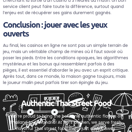
cherchant la sortie d’un casino à 3 heures du matin. Un bon
service client peut faire toute la différence, surtout quand
l’enjeu est de récupérer ses gains durement gagnés.
Conclusion : jouer avec les yeux
ouverts
Au final, les casinos en ligne ne sont pas un simple terrain de
jeu, mais un véritable champ de mines où il faut savoir où
poser les pieds. Entre les conditions opaques, les algorithmes
mystérieux et les bonus qui ressemblent parfois à des
pièges, il est essentiel d’aborder le jeu avec un esprit critique.
Après tout, dans ce monde, la maison gagne toujours, mais
le joueur malin peut parfois tirer son épingle du jeu.
Authentic Thai Street Food
We’re proud to bring the bold and authentic flavors of
Thailand to Alexandria! At Noi’s Kitchen, we serve fresh,
flavorful Thai street food that’s just a click away.