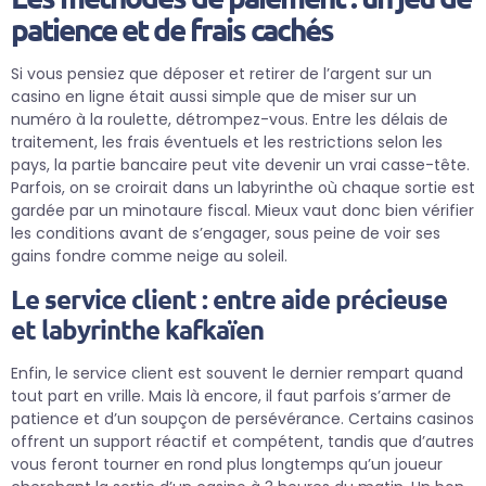
patience et de frais cachés
Si vous pensiez que déposer et retirer de l’argent sur un
casino en ligne était aussi simple que de miser sur un
numéro à la roulette, détrompez-vous. Entre les délais de
traitement, les frais éventuels et les restrictions selon les
pays, la partie bancaire peut vite devenir un vrai casse-tête.
Parfois, on se croirait dans un labyrinthe où chaque sortie est
gardée par un minotaure fiscal. Mieux vaut donc bien vérifier
les conditions avant de s’engager, sous peine de voir ses
gains fondre comme neige au soleil.
Le service client : entre aide précieuse
et labyrinthe kafkaïen
Enfin, le service client est souvent le dernier rempart quand
tout part en vrille. Mais là encore, il faut parfois s’armer de
patience et d’un soupçon de persévérance. Certains casinos
offrent un support réactif et compétent, tandis que d’autres
vous feront tourner en rond plus longtemps qu’un joueur