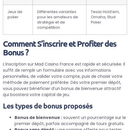
Jeux de
Différentes variantes
Texas Hold’em,
poker
pour les amateurs de
Omaha, Stud
stratégie et de
Poker
compétition
Comment S’inscrire et Profiter des
Bonus ?
L’inscription sur Mad Casino France est rapide et sécurisée. Il
suffit de remplir un formulaire avec vos informations
personnelles, de valider votre compte, puis de choisir votre
méthode de paiement préférée. Dès votre premier dépôt,
vous pouvez bénéficier d’un bonus de bienvenue attractif
qui boostera votre capital de jeu.
Les types de bonus proposés
Bonus de bienvenue :
souvent un pourcentage sur le
premier dépôt, parfois accompagné de tours gratuits.
Bonus sans dépôt :
une somme offerte pour tester