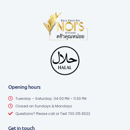
Opening hours
Tuesday – Saturday: 04:00 PM – 11:30 PM
Closed on Sundays & Mondays
Questions? Please call or Text 703.215.6522
Get in touch