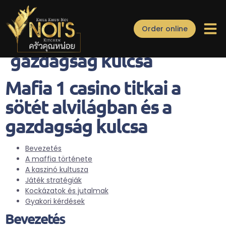
Mafia 1 casino titkai a
Order online
sötét alvilágban és a
Catering/Event
gazdagság kulcsa
Mafia 1 casino titkai a
sötét alvilágban és a
gazdagság kulcsa
Bevezetés
A maffia története
A kaszinó kultusza
Játék stratégiák
Kockázatok és jutalmak
Gyakori kérdések
Bevezetés