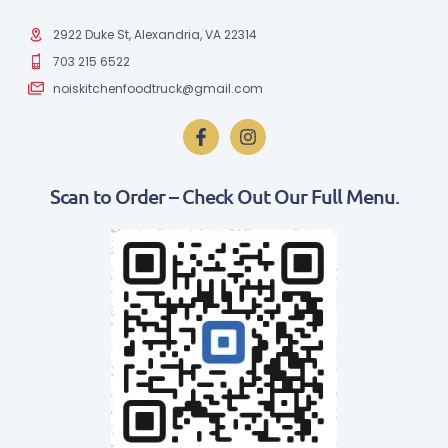
2922 Duke St, Alexandria, VA 22314
703 215 6522
noiskitchenfoodtruck@gmail.com
Scan to Order – Check Out Our Full Menu.