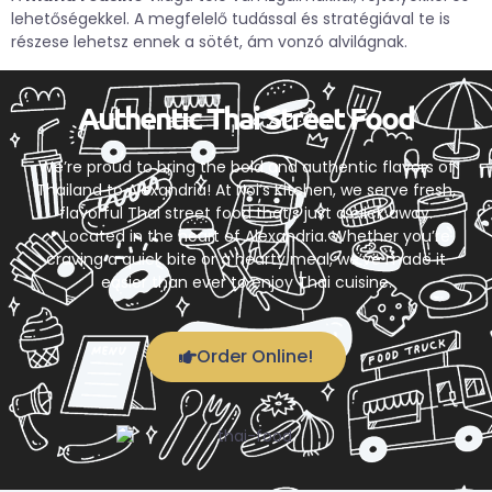
lehetőségekkel. A megfelelő tudással és stratégiával te is
részese lehetsz ennek a sötét, ám vonzó alvilágnak.
Authentic Thai Street Food
We’re proud to bring the bold and authentic flavors of
Thailand to Alexandria! At Noi’s Kitchen, we serve fresh,
flavorful Thai street food that’s just a click away.
📍 Located in the heart of Alexandria. Whether you’re
craving a quick bite or a hearty meal, we’ve made it
easier than ever to enjoy Thai cuisine.
Order Online!