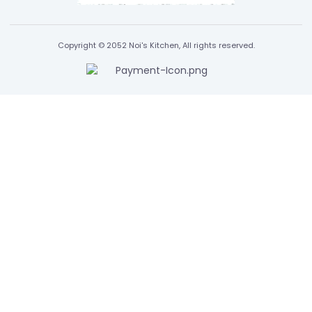
Copyright © 2052 Noi's Kitchen, All rights reserved.