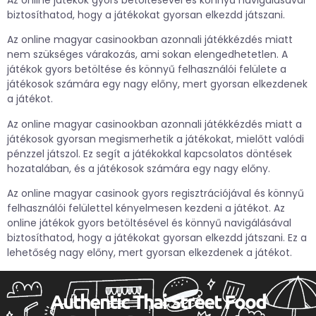
Az online játékok gyors betöltésével és könnyű navigálásával
biztosíthatod, hogy a játékokat gyorsan elkezdd játszani.
Az online magyar casinookban azonnali játékkézdés miatt
nem szükséges várakozás, ami sokan elengedhetetlen. A
játékok gyors betöltése és könnyű felhasználói felülete a
játékosok számára egy nagy előny, mert gyorsan elkezdenek
a játékot.
Az online magyar casinookban azonnali játékkézdés miatt a
játékosok gyorsan megismerhetik a játékokat, mielőtt valódi
pénzzel játszol. Ez segít a játékokkal kapcsolatos döntések
hozatalában, és a játékosok számára egy nagy előny.
Az online magyar casinook gyors regisztrációjával és könnyű
felhasználói felülettel kényelmesen kezdeni a játékot. Az
online játékok gyors betöltésével és könnyű navigálásával
biztosíthatod, hogy a játékokat gyorsan elkezdd játszani. Ez a
lehetőség nagy előny, mert gyorsan elkezdenek a játékot.
Authentic Thai Street Food