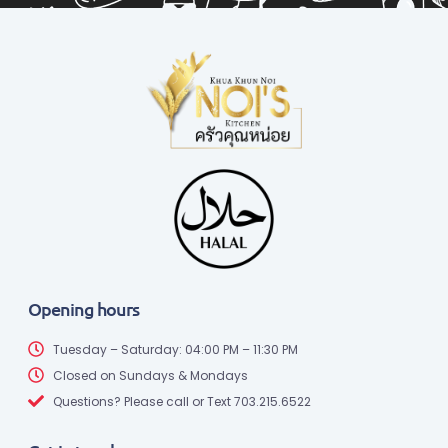
Opening hours
Tuesday – Saturday: 04:00 PM – 11:30 PM
Closed on Sundays & Mondays
Questions? Please call or Text 703.215.6522