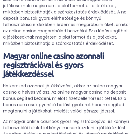
játékosoknak megismerni a platformot és a játékokat,
miközben biztosíthatják a szórakoztatás érdeklődését. A no
deposit bonusok gyors elérhetősége és könnyű
felhasználása érdekében érdemes megpróbálni őket, amikor
az online casino megpróbálod használni. Ez a lépés segíthet
a játékosoknak megérteni a platformot és a játékokat,
miközben biztosíthatja a szórakoztatás érdeklődését.
Magyar online casino azonnali
regisztrációval és gyors
játékkezdéssel
Ha keresed azonnali játékkézdést, akkor az online magyar
casino a helyes válasz. Az online magyar casino no deposit
bonus segíted kezdeni, mielőtt fizetőellenőrzést tettél. Ez a
bonus nem csak gyorsító hatást gyakorol, hanem segíted
megtanulni a játékokat, mielőtt valódi pénzzel játszol.
Az magyar online casinook gyors regisztrációjával és könnyű
felhasználói felülettel kényelmesen kezdeni a játékkézdést.