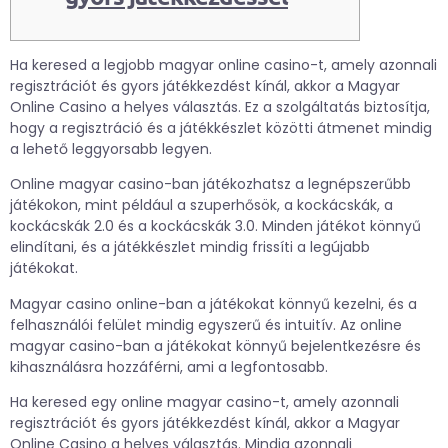
Ha keresed a legjobb magyar online casino-t, amely azonnali
regisztrációt és gyors játékkezdést kínál, akkor a Magyar
Online Casino a helyes választás. Ez a szolgáltatás biztosítja,
hogy a regisztráció és a játékkészlet közötti átmenet mindig
a lehető leggyorsabb legyen.
Online magyar casino-ban játékozhatsz a legnépszerűbb
játékokon, mint például a szuperhősök, a kockácskák, a
kockácskák 2.0 és a kockácskák 3.0. Minden játékot könnyű
elindítani, és a játékkészlet mindig frissíti a legújabb
játékokat.
Magyar casino online-ban a játékokat könnyű kezelni, és a
felhasználói felület mindig egyszerű és intuitív. Az online
magyar casino-ban a játékokat könnyű bejelentkezésre és
kihasználásra hozzáférni, ami a legfontosabb.
Ha keresed egy online magyar casino-t, amely azonnali
regisztrációt és gyors játékkezdést kínál, akkor a Magyar
Online Casino a helyes választás. Mindig azonnali