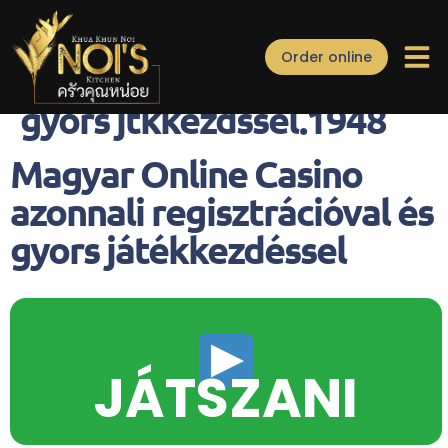
Magyar Online Casino
Order online
azonnali regisztrcival s
gyors jtkkezdssel.1948
Magyar Online Casino
azonnali regisztrációval és
gyors játékkezdéssel
JÁTSZANI