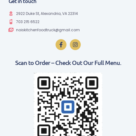
Get in touch
2922 Duke St, Alexandria, VA 22314
703 215 6522
noiskitchenfoodtruck@gmail.com
Scan to Order – Check Out Our Full Menu.