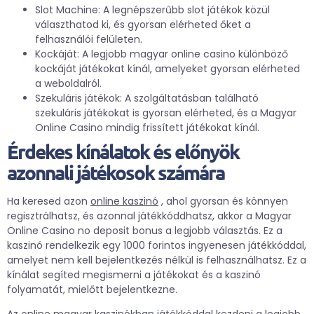
Slot Machine: A legnépszerűbb slot játékok közül
választhatod ki, és gyorsan elérheted őket a
felhasználói felületen.
Kockáját: A legjobb magyar online casino különböző
kockáját játékokat kínál, amelyeket gyorsan elérheted
a weboldalról.
Szekuláris játékok: A szolgáltatásban található
szekuláris játékokat is gyorsan elérheted, és a Magyar
Online Casino mindig frissített játékokat kínál.
Érdekes kínálatok és előnyök
azonnali játékosok számára
Ha keresed azon
online kaszinó
, ahol gyorsan és könnyen
regisztrálhatsz, és azonnal játékkóddhatsz, akkor a Magyar
Online Casino no deposit bonus a legjobb választás. Ez a
kaszinó rendelkezik egy 1000 forintos ingyenesen játékkóddal,
amelyet nem kell bejelentkezés nélkül is felhasználhatsz. Ez a
kínálat segíted megismerni a játékokat és a kaszinó
folyamatát, mielőtt bejelentkezne.