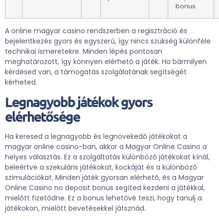
bonus.
A online magyar casino rendszerben a regisztráció és
bejelentkezés gyors és egyszerű, így nincs szükség különféle
technikai ismeretekre. Minden lépés pontosan
meghatározott, így könnyen elérhető a játék. Ha bármilyen
kérdésed van, a támogatás szolgálatának segítségét
kérheted.
Legnagyobb játékok gyors
elérhetősége
Ha keresed a legnagyobb és legnövekedő játékokat a
magyar online casino-ban, akkor a Magyar Online Casino a
helyes választás. Ez a szolgáltatás különböző játékokat kínál,
beleértve a szekuláris játékokat, kockáját és a különböző
szimulációkat. Minden játék gyorsan elérhető, és a Magyar
Online Casino no deposit bonus segíted kezdeni a játékkal,
mielőtt fizetődne. Ez a bonus lehetővé teszi, hogy tanulj a
játékokon, mielőtt bevetésekkel játsznád.