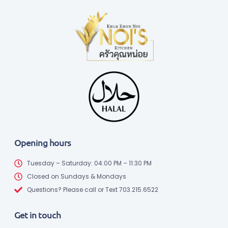
Opening hours
Tuesday – Saturday: 04:00 PM – 11:30 PM
Closed on Sundays & Mondays
Questions? Please call or Text 703.215.6522
Get in touch