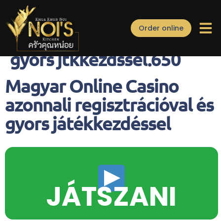
Magyar Online Casino
Order online
azonnali regisztrcival s
gyors jtkkezdssel.650
Magyar Online Casino
azonnali regisztrációval és
gyors játékkezdéssel
JÁTSZANI