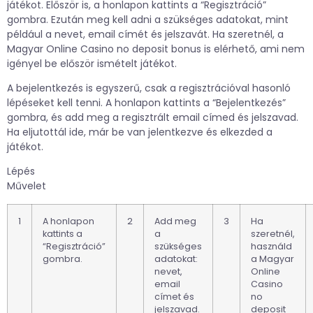
játékot. Először is, a honlapon kattints a “Regisztráció”
gombra. Ezután meg kell adni a szükséges adatokat, mint
például a nevet, email címét és jelszavát. Ha szeretnél, a
Magyar Online Casino no deposit bonus is elérhető, ami nem
igényel be először ismételt játékot.
A bejelentkezés is egyszerű, csak a regisztrációval hasonló
lépéseket kell tenni. A honlapon kattints a “Bejelentkezés”
gombra, és add meg a regisztrált email címed és jelszavad.
Ha eljutottál ide, már be van jelentkezve és elkezded a
játékot.
Lépés
Művelet
1
A honlapon
2
Add meg
3
Ha
kattints a
a
szeretnél,
“Regisztráció”
szükséges
használd
gombra.
adatokat:
a Magyar
nevet,
Online
email
Casino
címet és
no
jelszavad.
deposit