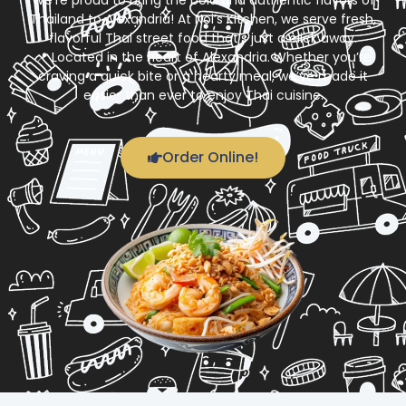
We’re proud to bring the bold and authentic flavors of
Thailand to Alexandria! At Noi’s Kitchen, we serve fresh,
flavorful Thai street food that’s just a click away.
📍 Located in the heart of Alexandria. Whether you’re
craving a quick bite or a hearty meal, we’ve made it
easier than ever to enjoy Thai cuisine.
Order Online!