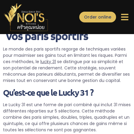
Maîtriser la stratégie du
Order online
Lucky 31 pour optimiser
vos paris sportifs
Le monde des paris sportifs regorge de techniques variées
pour maximiser ses gains tout en limitant les risques. Parmi
ces méthodes, le
lucky 31
se distingue par sa simplicité et
son potentiel de rendement. Cette stratégie, souvent
méconnue des parieurs débutants, permet de diversifier ses
mises tout en conservant une bonne gestion du capital.
Qu’est-ce que le Lucky 31 ?
Le Lucky 31 est une forme de pari combiné qui inclut 31 mises
différentes réparties sur 5 sélections. Cette méthode
combine des paris simples, doubles, triples, quadruples et un
quintuple, ce qui offre plusieurs chances de gains même si
toutes les sélections ne sont pas gagnantes.