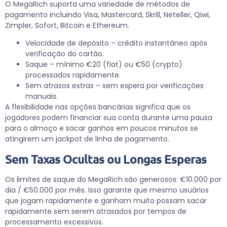
O MegaRich suporta uma variedade de métodos de
pagamento incluindo Visa, Mastercard, Skrill, Neteller, Qiwi,
Zimpler, Sofort, Bitcoin e Ethereum.
Velocidade de depósito – crédito instantâneo após
verificação do cartão.
Saque – mínimo €20 (fiat) ou €50 (crypto)
processados rapidamente.
Sem atrasos extras – sem espera por verificações
manuais.
A flexibilidade nas opções bancárias significa que os
jogadores podem financiar sua conta durante uma pausa
para o almoço e sacar ganhos em poucos minutos se
atingirem um jackpot de linha de pagamento.
Sem Taxas Ocultas ou Longas Esperas
Os limites de saque do MegaRich são generosos: €10.000 por
dia / €50.000 por mês. Isso garante que mesmo usuários
que jogam rapidamente e ganham muito possam sacar
rapidamente sem serem atrasados por tempos de
processamento excessivos.