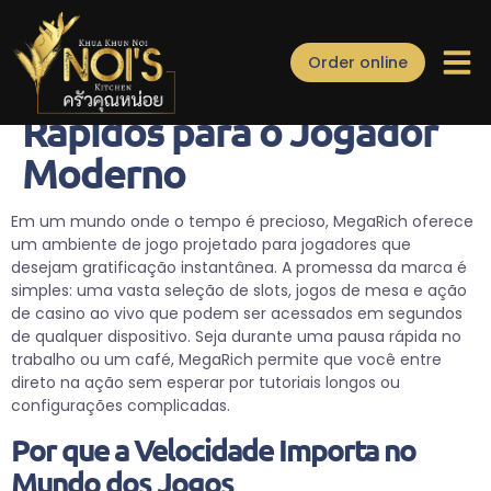
MegaRich Casino:
Order online
Fast‑Fire Slots e Ganhos
Rápidos para o Jogador
Moderno
Em um mundo onde o tempo é precioso, MegaRich oferece
um ambiente de jogo projetado para jogadores que
desejam gratificação instantânea. A promessa da marca é
simples: uma vasta seleção de slots, jogos de mesa e ação
de casino ao vivo que podem ser acessados em segundos
de qualquer dispositivo. Seja durante uma pausa rápida no
trabalho ou um café, MegaRich permite que você entre
direto na ação sem esperar por tutoriais longos ou
configurações complicadas.
Por que a Velocidade Importa no
Mundo dos Jogos