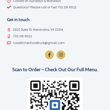
Closed on Sundays & Mondays
Questions? Please call or Text 703.215.6522
Get in touch
2922 Duke St, Alexandria, VA 22314
703 215 6522
noiskitchenfoodtruck@gmail.com
Scan to Order – Check Out Our Full Menu.