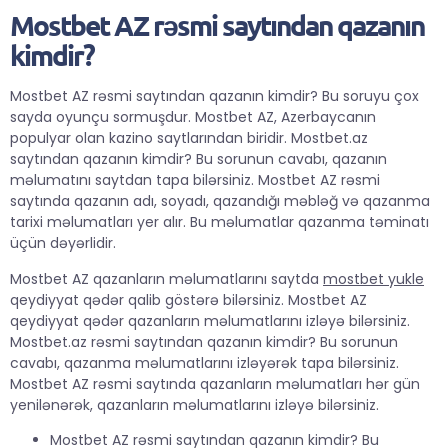
Mostbet AZ rəsmi saytından qazanın
kimdir?
Mostbet AZ rəsmi saytından qazanın kimdir? Bu soruyu çox
sayda oyunçu sormuşdur. Mostbet AZ, Azerbaycanın
populyar olan kazino saytlarından biridir. Mostbet.az
saytından qazanın kimdir? Bu sorunun cavabı, qazanın
məlumatını saytdan tapa bilərsiniz. Mostbet AZ rəsmi
saytında qazanın adı, soyadı, qazandığı məbləğ və qazanma
tarixi məlumatları yer alır. Bu məlumatlar qazanma təminatı
üçün dəyərlidir.
Mostbet AZ qazanların məlumatlarını saytda
mostbet yukle
qeydiyyat qədər qalib göstərə bilərsiniz. Mostbet AZ
qeydiyyat qədər qazanların məlumatlarını izləyə bilərsiniz.
Mostbet.az rəsmi saytından qazanın kimdir? Bu sorunun
cavabı, qazanma məlumatlarını izləyərək tapa bilərsiniz.
Mostbet AZ rəsmi saytında qazanların məlumatları hər gün
yenilənərək, qazanların məlumatlarını izləyə bilərsiniz.
Mostbet AZ rəsmi saytından qazanın kimdir? Bu