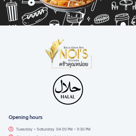
Opening hours
Tuesday – Saturday: 04:00 PM – 11:30 PM