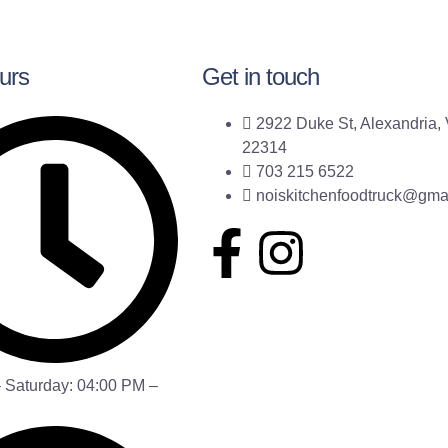
urs
Get in touch
2922 Duke St, Alexandria,
22314
703 215 6522
noiskitchenfoodtruck@gma
 Saturday: 04:00 PM –