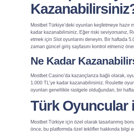
Kazanabilirsiniz
Mostbet Türkiye’deki oyunları keşfetmeye hazır m
kadar kazanabilirsiniz. Eğer riski seviyorsanız, 
etmek için Slot oyunlarını deneyin. Bir haftada 
zaman güncel giriş sayfasını kontrol etmeniz önem
Ne Kadar Kazanabilir
Mostbet Casino’da kazançlarıza bağlı olarak, oyunu
1.000 TL’ye kadar kazanabilirsiniz. Roulette oyun
oyunları genellikle rastgele olduğundan, bir hafta
Türk Oyuncular i
Mostbet Türkiye için özel olarak tasarlanmış bon
önce, bu platformda özel teklifler hakkında bilgi 