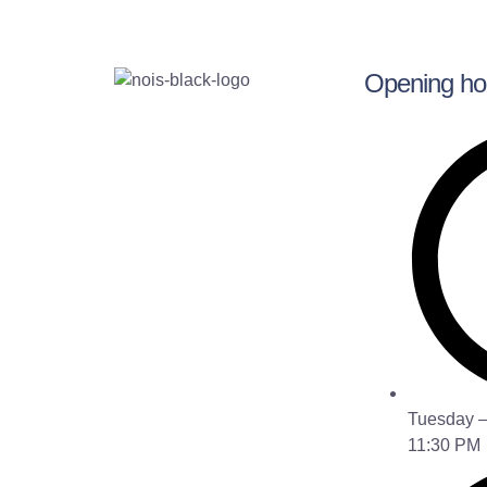
Opening ho
Tuesday –
11:30 PM