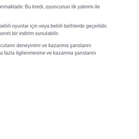
maktadır. Bu kredi, oyuncunun ilk yatırımı ile
li oyunlar için veya belirli tarihlerde geçerlidir.
ırlı bir indirim sunulabilir.
uncuların deneyimini ve kazanma şanslarını
daha fazla ilgilenmesine ve kazanma şanslarını