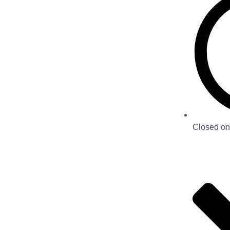
Closed o