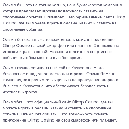
Олимп бк – это не только казино, но и букмекерская компания,
которая предлагает игрокам возможность ставить на
спортивные события. Олимпбет – это официальный сайт Olimp
Casino, где вы можете играть в онлайн-казино и ставить на
спортивные события.
Олимп бет скачать – это возможность скачать приложение
Olimp Casino на свой смартфон или планшет. Это позволяет
игрокам играть в онлайн-казино и ставить на спортивные
события в любом месте и в любое время.
Олимп казино официальный сайт в Казахстане – это
безопасное и надежное место для игроков. Олимп бк – это
компания, которая имеет лицензию на проведение игорного
бизнеса в Казахстане, что обеспечивает безопасность и
честность игроков.
Олимпбет – это официальный сайт Olimp Casino, где вы
можете играть в онлайн-казино и ставить на спортивные
события. Олимп бет скачать – это возможность скачать
приложение Olimp Casino на свой смартфон или планшет.