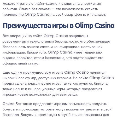
можете играть в онлайн-казино и ставить на спортивные
события. Олимп бет скачать – это возможность скачать
приложение Olimp Casino на свой смартфон или планшет.
Преимущества игры в Olimp Casino
Все операции на сайте Olimp Casino защищены
современными технологиями безопасности, что обеспечивает
безопасность вашего счета и конфиденциальность вашей
информации. Кроме того, Olimp Casino имеет лицензию,
выдана правительством Казахстана, что подтверждает его
официальный статус.
Еще одним преимуществом игры в Olimp Casino является
широкий спектр игр, доступных игрокам. На сайте Olimp Casino
представлены классические игры, такие как рулетка, бинго, а
также новые и инновационные игры, которые предлагают
игрокам новые возможности для выигрыша.
Олимп Бет также предлагает игрокам возможность получать
бонусы и промокоды, которые могут помочь им увеличить свой
банкролл. Бонусы и промокоды могут быть использованы для