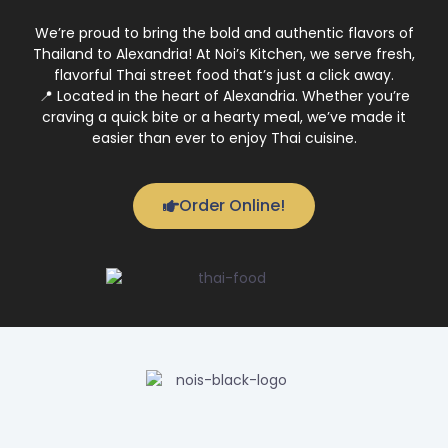
We’re proud to bring the bold and authentic flavors of
Thailand to Alexandria! At Noi’s Kitchen, we serve fresh,
flavorful Thai street food that’s just a click away.
📍 Located in the heart of Alexandria. Whether you’re
craving a quick bite or a hearty meal, we’ve made it
easier than ever to enjoy Thai cuisine.
Order Online!