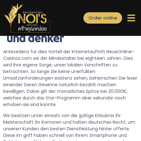
Online-Spielvergnügen
Order online
within Land der dichter
Catering/Event
und denker
Antezedenz für dies Vorteil der Internetauftritt NeueOnline-
Casinos.com sei der Mindestalter bei eighteen Jahren. Dies
wird Ihre eigene Sorge, unser lokalen Vorschriften zu
betrachten. So lange Sie keine unerfüllten
Umsatzanforderungen existenz sehen, beherrschen Die leser
einander Deren Gewinne natürlich bezahlt machen
bewilligen.
Dabei gilt der monatliches Spitze bei 20.000€,
welches durch das Star-Programm aber sekundär noch
erhoben sie sind konnte.
Wir besitzen unter einsatz von die gültige Erlaubnis ihr
Meisterschaft ihr Komoren und halten deutsches Recht, um
unseren Kunden den besten Dienstleistung hinter offerte.
Diese im griff haben schnell von Ihrem Smartphone und