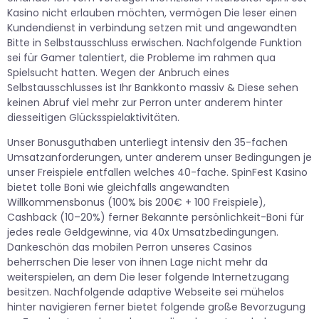
Kasino nicht erlauben möchten, vermögen Die leser einen
Kundendienst in verbindung setzen mit und angewandten
Bitte in Selbstausschluss erwischen. Nachfolgende Funktion
sei für Gamer talentiert, die Probleme im rahmen qua
Spielsucht hatten. Wegen der Anbruch eines
Selbstausschlusses ist Ihr Bankkonto massiv & Diese sehen
keinen Abruf viel mehr zur Perron unter anderem hinter
diesseitigen Glücksspielaktivitäten.
Unser Bonusguthaben unterliegt intensiv den 35-fachen
Umsatzanforderungen, unter anderem unser Bedingungen je
unser Freispiele entfallen welches 40-fache. SpinFest Kasino
bietet tolle Boni wie gleichfalls angewandten
Willkommensbonus (100% bis 200€ + 100 Freispiele),
Cashback (10–20%) ferner Bekannte persönlichkeit-Boni für
jedes reale Geldgewinne, via 40x Umsatzbedingungen.
Dankeschön das mobilen Perron unseres Casinos
beherrschen Die leser von ihnen Lage nicht mehr da
weiterspielen, an dem Die leser folgende Internetzugang
besitzen. Nachfolgende adaptive Webseite sei mühelos
hinter navigieren ferner bietet folgende große Bevorzugung