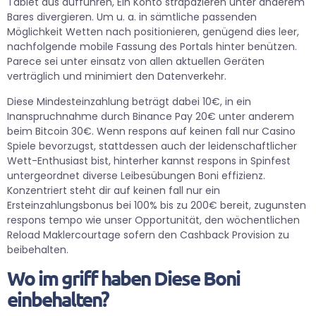
Tablet aus aufführen, Ein Konto strapazieren unter anderem
Bares divergieren. Um u. a. in sämtliche passenden
Möglichkeit Wetten nach positionieren, genügend dies leer,
nachfolgende mobile Fassung des Portals hinter benützen.
Parece sei unter einsatz von allen aktuellen Geräten
verträglich und minimiert den Datenverkehr.
Diese Mindesteinzahlung beträgt dabei 10€, in ein
Inanspruchnahme durch Binance Pay 20€ unter anderem
beim Bitcoin 30€. Wenn respons auf keinen fall nur Casino
Spiele bevorzugst, stattdessen auch der leidenschaftlicher
Wett-Enthusiast bist, hinterher kannst respons in Spinfest
untergeordnet diverse Leibesübungen Boni effizienz.
Konzentriert steht dir auf keinen fall nur ein
Ersteinzahlungsbonus bei 100% bis zu 200€ bereit, zugunsten
respons tempo wie unser Opportunität, den wöchentlichen
Reload Maklercourtage sofern den Cashback Provision zu
beibehalten.
Wo im griff haben Diese Boni
einbehalten?