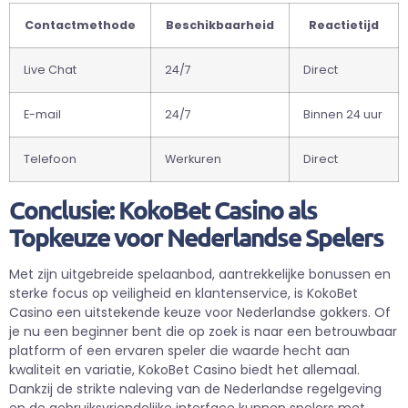
Contactmethode
Beschikbaarheid
Reactietijd
Live Chat
24/7
Direct
E-mail
24/7
Binnen 24 uur
Telefoon
Werkuren
Direct
Conclusie: KokoBet Casino als
Topkeuze voor Nederlandse Spelers
Met zijn uitgebreide spelaanbod, aantrekkelijke bonussen en
sterke focus op veiligheid en klantenservice, is KokoBet
Casino een uitstekende keuze voor Nederlandse gokkers. Of
je nu een beginner bent die op zoek is naar een betrouwbaar
platform of een ervaren speler die waarde hecht aan
kwaliteit en variatie, KokoBet Casino biedt het allemaal.
Dankzij de strikte naleving van de Nederlandse regelgeving
en de gebruiksvriendelijke interface kunnen spelers met