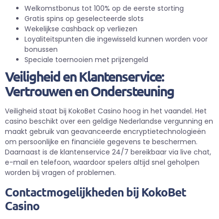
Welkomstbonus tot 100% op de eerste storting
Gratis spins op geselecteerde slots
Wekelijkse cashback op verliezen
Loyaliteitspunten die ingewisseld kunnen worden voor
bonussen
Speciale toernooien met prijzengeld
Veiligheid en Klantenservice:
Vertrouwen en Ondersteuning
Veiligheid staat bij KokoBet Casino hoog in het vaandel. Het
casino beschikt over een geldige Nederlandse vergunning en
maakt gebruik van geavanceerde encryptietechnologieën
om persoonlijke en financiële gegevens te beschermen.
Daarnaast is de klantenservice 24/7 bereikbaar via live chat,
e-mail en telefoon, waardoor spelers altijd snel geholpen
worden bij vragen of problemen.
Contactmogelijkheden bij KokoBet
Casino