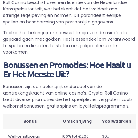
Roll Casino beschikt over een licentie van de Nederlandse
Kansspelautoriteit, wat betekent dat het voldoet aan
strenge regelgeving en normen. Dit garandeert eerlijke
spellen en bescherming van persoonlijke gegevens.
Toch is het belangrijk om bewust te zijn van de risico’s die
gepaard gaan met gokken. Het is essentieel om verantwoord
te spelen en limieten te stellen om gokproblemen te
voorkomen.
Bonussen en Promoties: Hoe Haalt u
Er Het Meeste Uit?
Bonussen zijn een belangrijk onderdeel van de
aantrekkingskracht van online casino’s. Crystal Roll Casino
biedt diverse promoties die het speelplezier vergroten, zoals
welkomstbonussen, gratis spins en loyaliteitsprogramma’s.
Bonus
Omschrijving
Voorwaarden
Welkomstbonus
100% tot €200 +
30x