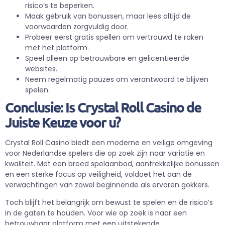
risico’s te beperken.
Maak gebruik van bonussen, maar lees altijd de
voorwaarden zorgvuldig door.
Probeer eerst gratis spellen om vertrouwd te raken
met het platform.
Speel alleen op betrouwbare en gelicentieerde
websites.
Neem regelmatig pauzes om verantwoord te blijven
spelen.
Conclusie: Is Crystal Roll Casino de
Juiste Keuze voor u?
Crystal Roll Casino biedt een moderne en veilige omgeving
voor Nederlandse spelers die op zoek zijn naar variatie en
kwaliteit. Met een breed spelaanbod, aantrekkelijke bonussen
en een sterke focus op veiligheid, voldoet het aan de
verwachtingen van zowel beginnende als ervaren gokkers.
Toch blijft het belangrijk om bewust te spelen en de risico’s
in de gaten te houden. Voor wie op zoek is naar een
betrouwbaar platform met een uitstekende