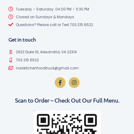
Tuesday – Saturday: 04:00 PM – 11:30 PM
Closed on Sundays & Mondays
Questions? Please call or Text 703.215.6522
Get in touch
2922 Duke St, Alexandria, VA 22314
703 215 6522
noiskitchenfoodtruck@gmail.com
Scan to Order – Check Out Our Full Menu.