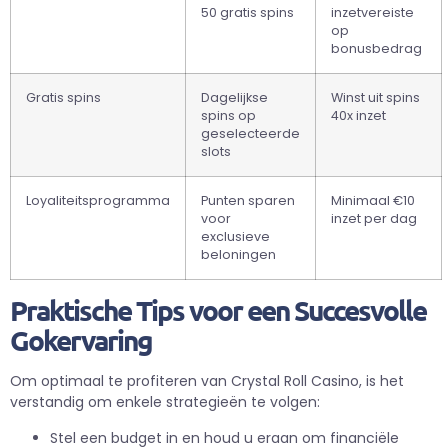
50 gratis spins
inzetvereiste
op
bonusbedrag
Gratis spins
Dagelijkse
Winst uit spins
spins op
40x inzet
geselecteerde
slots
Loyaliteitsprogramma
Punten sparen
Minimaal €10
voor
inzet per dag
exclusieve
beloningen
Praktische Tips voor een Succesvolle
Gokervaring
Om optimaal te profiteren van Crystal Roll Casino, is het
verstandig om enkele strategieën te volgen:
Stel een budget in en houd u eraan om financiële