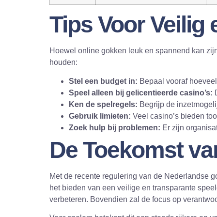
Tips Voor Veilig
Hoewel online gokken leuk en spannend kan zijn, i
houden:
Stel een budget in:
Bepaal vooraf hoeveel 
Speel alleen bij gelicentieerde casino’s:
D
Ken de spelregels:
Begrijp de inzetmogeli
Gebruik limieten:
Veel casino’s bieden tool
Zoek hulp bij problemen:
Er zijn organisa
De Toekomst van
Met de recente regulering van de Nederlandse go
het bieden van een veilige en transparante speelo
verbeteren. Bovendien zal de focus op verantwo