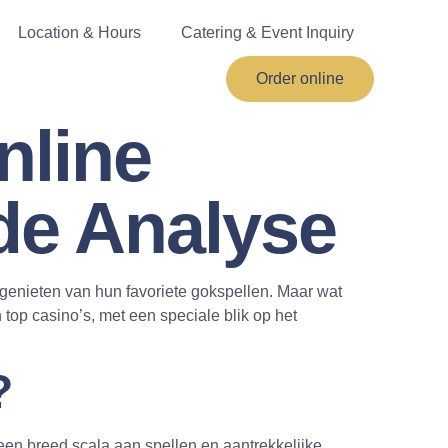
Location & Hours
Catering & Event Inquiry
Order online
nline
de Analyse
e genieten van hun favoriete gokspellen. Maar wat
top casino’s, met een speciale blik op het
?
 een breed scala aan spellen en aantrekkelijke