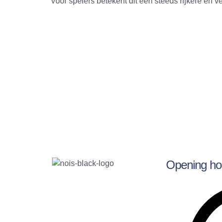
Voor spelers betekent dit een steeds rijkere en 
Opening ho