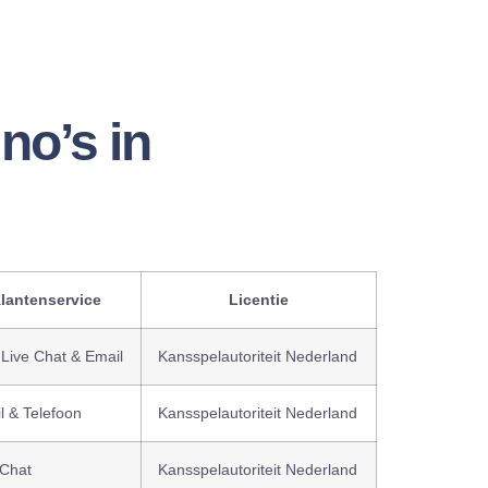
no’s in
lantenservice
Licentie
 Live Chat & Email
Kansspelautoriteit Nederland
l & Telefoon
Kansspelautoriteit Nederland
 Chat
Kansspelautoriteit Nederland