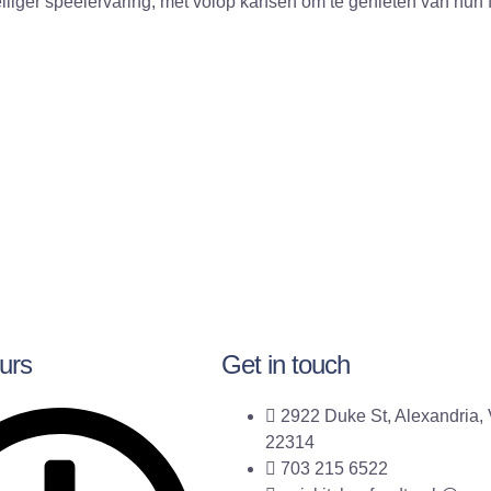
veiliger speelervaring, met volop kansen om te genieten van hun 
urs
Get in touch
2922 Duke St, Alexandria,
22314
703 215 6522