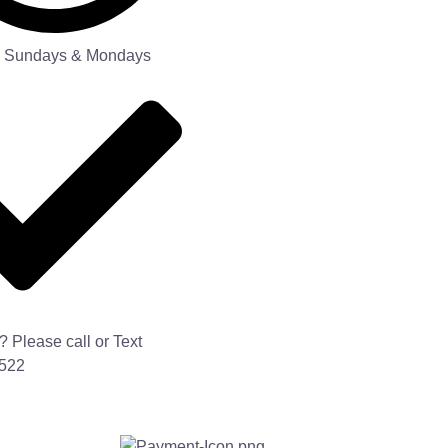
n Sundays & Mondays
 Please call or Text
6522