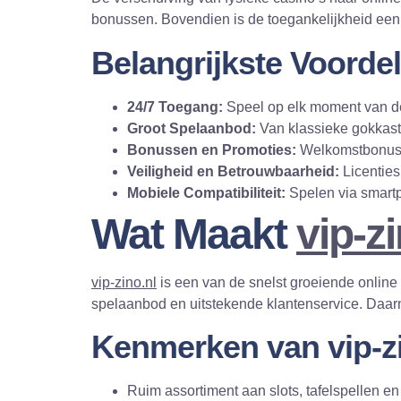
bonussen. Bovendien is de toegankelijkheid een g
Belangrijkste Voorde
24/7 Toegang:
Speel op elk moment van de
Groot Spelaanbod:
Van klassieke gokkaste
Bonussen en Promoties:
Welkomstbonusse
Veiligheid en Betrouwbaarheid:
Licenties
Mobiele Compatibiliteit:
Spelen via smartph
Wat Maakt
vip-zi
vip-zino.nl
is een van de snelst groeiende online
spelaanbod en uitstekende klantenservice. Daar
Kenmerken van vip-zi
Ruim assortiment aan slots, tafelspellen en 