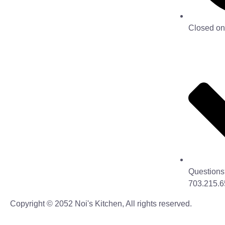
Closed o
Questions?
703.215.
Copyright © 2052 Noi's Kitchen, All rights reserved.