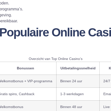
hoden.
-programma’s.
geving.
ereikbaar.
 Populaire Online Casi
Overzicht van Top Online Casino’s
Bonussen
Uitbetalingssnelheid
K
Welkomstbonus + VIP-programma
Binnen 24 uur
24/7
ratis spins, Cashback
1-3 werkdagen
Emai
Welkomstbonus
Binnen 48 uur
Live