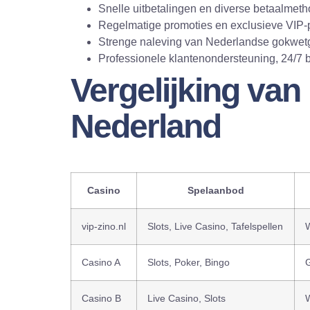
Snelle uitbetalingen en diverse betaalmet
Regelmatige promoties en exclusieve VIP
Strenge naleving van Nederlandse gokwet
Professionele klantenondersteuning, 24/7 b
Vergelijking van
Nederland
Casino
Spelaanbod
vip-zino.nl
Slots, Live Casino, Tafelspellen
Casino A
Slots, Poker, Bingo
G
Casino B
Live Casino, Slots