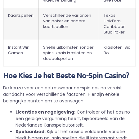
videoverbinding
Live Poker
Kaartspellen
Verschillende varianten
Texas
van poker en andere
Hold’em,
kaartspellen
Caribbean
Stud Poker
Instant Win
Snelle uitkomsten zonder
Krasloten, Sic
Games
spins, zoals krasloten en
Bo
dobbelspellen
Hoe Kies Je het Beste No-Spin Casino?
De keuze voor een betrouwbaar no-spin casino vereist
aandacht voor verschillende factoren. Hier zijn enkele
belangrijke punten om te overwegen:
Licenties en regelgeving:
Controleer of het casino
een geldige vergunning heeft, bijvoorbeeld van de
Nederlandse Kansspelautoriteit.
Spelaanbod:
Kijk of het casino voldoende variatie
biedt binnen no-spin spellen die jij interessant vindt.