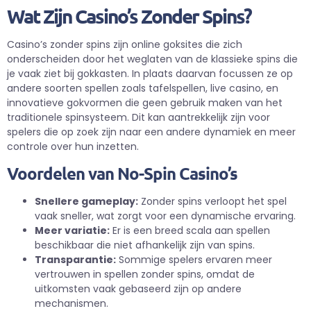
Wat Zijn Casino’s Zonder Spins?
Casino’s zonder spins zijn online goksites die zich
onderscheiden door het weglaten van de klassieke spins die
je vaak ziet bij gokkasten. In plaats daarvan focussen ze op
andere soorten spellen zoals tafelspellen, live casino, en
innovatieve gokvormen die geen gebruik maken van het
traditionele spinsysteem. Dit kan aantrekkelijk zijn voor
spelers die op zoek zijn naar een andere dynamiek en meer
controle over hun inzetten.
Voordelen van No-Spin Casino’s
Snellere gameplay:
Zonder spins verloopt het spel
vaak sneller, wat zorgt voor een dynamische ervaring.
Meer variatie:
Er is een breed scala aan spellen
beschikbaar die niet afhankelijk zijn van spins.
Transparantie:
Sommige spelers ervaren meer
vertrouwen in spellen zonder spins, omdat de
uitkomsten vaak gebaseerd zijn op andere
mechanismen.