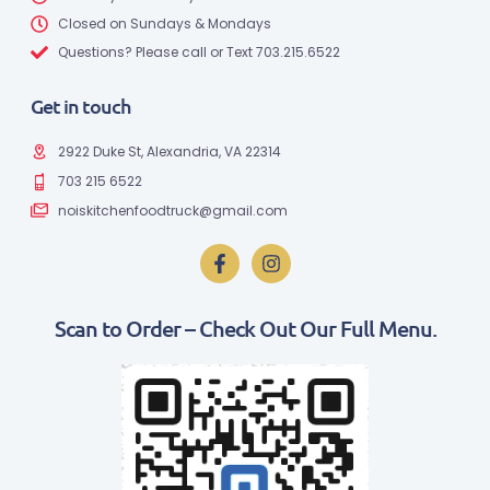
Closed on Sundays & Mondays
Questions? Please call or Text 703.215.6522
Get in touch
2922 Duke St, Alexandria, VA 22314
703 215 6522
noiskitchenfoodtruck@gmail.com
Scan to Order – Check Out Our Full Menu.