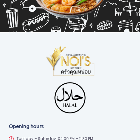
Opening hours
Tuesday – Saturday: 04:00 PM – 11:30 PM