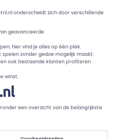
tnl.nl onderscheidt zich door verschillende
k van geavanceerde
, hier vind je alles op één plek.
et spelen zonder gedoe mogelijk maakt.
n ook bestaande klanten profiteren
e winst.
.nl
eronder een overzicht van de belangrijkste
Voorbeeldspellen