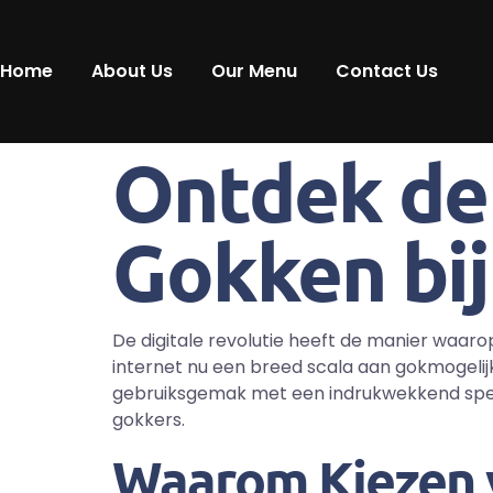
Home
About Us
Our Menu
Contact Us
Ontdek de
Gokken bij
De digitale revolutie heeft de manier waaro
internet nu een breed scala aan gokmogelijkh
gebruiksgemak met een indrukwekkend spel
gokkers.
Waarom Kiezen v