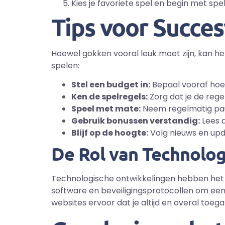
Kies je favoriete spel en begin met spe
Tips voor Succe
Hoewel gokken vooral leuk moet zijn, kan het
spelen:
Stel een budget in:
Bepaal vooraf hoeve
Ken de spelregels:
Zorg dat je de regel
Speel met mate:
Neem regelmatig pau
Gebruik bonussen verstandig:
Lees 
Blijf op de hoogte:
Volg nieuws en upd
De Rol van Technolog
Technologische ontwikkelingen hebben het o
software en beveiligingsprotocollen om ee
websites ervoor dat je altijd en overal toega