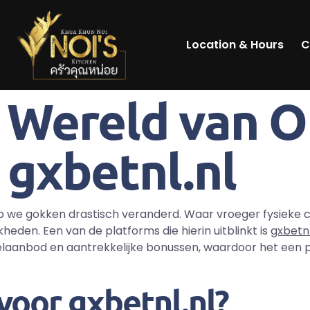
Location & Hours
C
 Wereld van O
 gxbetnl.nl
p we gokken drastisch veranderd. Waar vroeger fysieke ca
eden. Een van de platforms die hierin uitblinkt is
gxbetnl
aanbod en aantrekkelijke bonussen, waardoor het een po
oor gxbetnl.nl?