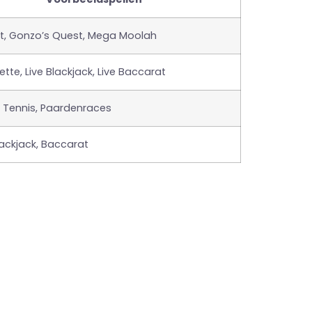
st, Gonzo’s Quest, Mega Moolah
lette, Live Blackjack, Live Baccarat
 Tennis, Paardenraces
lackjack, Baccarat