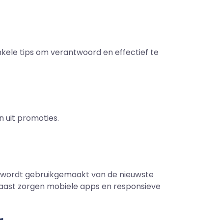
enkele tips om verantwoord en effectief te
 uit promoties.
nl wordt gebruikgemaakt van de nieuwste
naast zorgen mobiele apps en responsieve