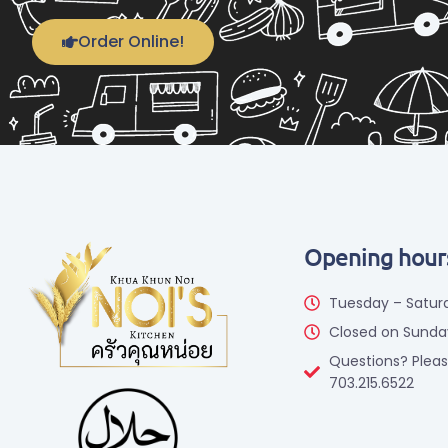
Order Online!
Opening hour
Tuesday – Saturd
Closed on Sund
Questions? Please
703.215.6522