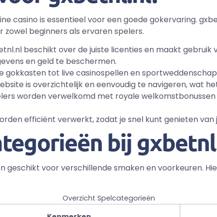
ne casino is essentieel voor een goede gokervaring. gxbe
 zowel beginners als ervaren spelers.
tnl.nl beschikt over de juiste licenties en maakt gebrui
gevens en geld te beschermen.
e gokkasten tot live casinospellen en sportweddenschappen
bsite is overzichtelijk en eenvoudig te navigeren, wat h
lers worden verwelkomd met royale welkomstbonussen e
rden efficiënt verwerkt, zodat je snel kunt genieten van j
tegorieën bij gxbetnl
 en geschikt voor verschillende smaken en voorkeuren. Hi
Overzicht Spelcategorieën
Kenmerken