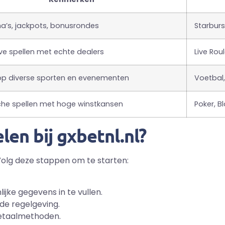
a’s, jackpots, bonusrondes
Starbur
eve spellen met echte dealers
Live Rou
p diverse sporten en evenementen
Voetbal,
che spellen met hoge winstkansen
Poker, B
en bij gxbetnl.nl?
 Volg deze stappen om te starten:
jke gegevens in te vullen.
nde regelgeving.
 betaalmethoden.